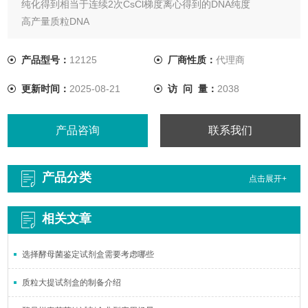
纯化得到相当于连续2次CsCl梯度离心得到的DNA纯度
高产量质粒DNA
经济的制备方法
使用LyseBlue，获得最佳的裂解效果和最大的DNA产量
产品型号：
12125
厂商性质：
代理商
更新时间：
2025-08-21
访 问 量：
2038
产品咨询
联系我们
产品分类
点击展开+
相关文章
选择酵母菌鉴定试剂盒需要考虑哪些
质粒大提试剂盒的制备介绍