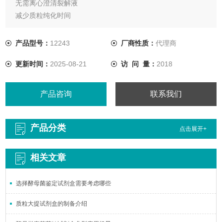
无需离心澄清裂解液
减少质粒纯化时间
高产率质粒DNA
使用LyseBlue，获得最佳的裂解效果和最大的DNA产量
产品型号：
12243
厂商性质：
代理商
更新时间：
2025-08-21
访 问 量：
2018
产品咨询
联系我们
产品分类
点击展开+
相关文章
选择酵母菌鉴定试剂盒需要考虑哪些
质粒大提试剂盒的制备介绍