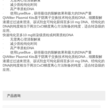
·
无需离心澄清裂解液
·
减少质粒纯化时间
DNA
·
高产率质粒
LyseBlue
DNA
·
使用
，获得最佳的裂解效果和最大的
产量
QIAfilter Plasmid Kits
DNA
基于阴离子交换技术纯化质粒
，细菌裂解
10 mg DNA
液通过过滤来澄清。该试剂盒可纯化获得至多
。经纯化的
DNA
CsCl
的纯度相当于两次
梯度离心方法制备的纯度，适合转染级的
应用。
10 mg
DNA
快速纯化至多
转染级质粒或柯斯质粒
·
无需离心澄清裂解液
·
减少质粒纯化时间
DNA
·
高产率质粒
LyseBlue
DNA
·
使用
，获得最佳的裂解效果和最大的
产量
QIAfilter Plasmid Kits
DNA
基于阴离子交换技术纯化质粒
，细菌裂解
10 mg DNA
液通过过滤来澄清。该试剂盒可纯化获得至多
。经纯化的
DNA
CsCl
的纯度相当于两次
梯度离心方法制备的纯度，适合转染级的
应用。
产品咨询