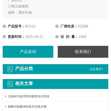
三维立体裁剪
涤棉，薄款长袖
简约大方，贴合人体的时尚版风格设计
产品型号：
BC012
厂商性质：
代理商
更新时间：
2025-08-21
访 问 量：
1958
产品咨询
联系我们
产品分类
点击展开+
相关文章
法国科玛嘉李斯特菌显色培养基
触酶试验酶液制备的实验步骤