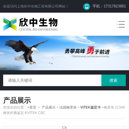
手机：17317823881
欢迎访问
上海欣中生物工程有限公司
网站！
产品展示
您现在的位置：
>首页
>
产品展示
>
法国梅里埃
>
VITEK鉴定卡
>梅里埃 21348
棒状杆菌鉴定卡VITEK CBC