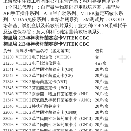
上海欣中生物工程有限公司主营产品：科玛嘉显色培养基
（全国总代理）；自产微生物基础即用型培养基，梅里埃
API手工操作系列、ATB半自动系列、VITEK鉴定药敏卡系
列、VIDAS免疫系列，血培养瓶系列；3M测试片，OXOID
培养基、试剂盒以及药敏纸片系列；意大利COPAN采样拭子
及运送保存管；意大利利飞驰定量药敏纸条系列。
梅里埃 21348棒状杆菌鉴定卡VITEK CBC
梅里埃 21348棒状杆菌鉴定卡VITEK CBC
货号
所属系列
产品名称（鉴定范围）
包装
+
21250
VITEK 2
电子比浊仪（
VITEK）
台
21255
VITEK 2
电子比浊仪标准
4支/盒
21341
VITEK 2
革兰阴性菌鉴定卡
(GN)
20片/盒
21342
VITEK 2
革兰阳性菌鉴定卡
(GP)
20片/盒
21343
VITEK 2
酵母菌鉴定卡
(YST)
20片/盒
21345
VITEK 2
芽胞菌鉴定卡（
BCL）
20片/盒
21346
VITEK 2
奈瑟菌、嗜血杆菌鉴定卡（
NH）
20片/盒
21347
VITEK 2
厌氧菌及棒状杆菌鉴定卡（
ANC）
20片/盒
21348
VITEK 2
棒状杆菌鉴定卡
20片/盒
22008
VITEK 2
革兰阴性菌鉴定卡
(GN09)
20片/盒
22095
VITEK 2
革兰氏阴性细菌药敏卡片（
GN13）
20片/盒
22096
VITEK 2
革兰氏阴性细菌药敏卡片（
GN14）
20片/盒
22139
VITEK 2
革兰氏阴性细菌药敏卡片（
GN16）
20片/盒