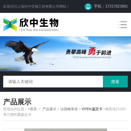
手机：17317823881
欢迎访问
上海欣中生物工程有限公司
网站！
产品展示
您现在的位置：
>首页
>
产品展示
>
法国梅里埃
>
VITEK鉴定卡
>梅里埃21341
革兰阴性菌鉴定卡