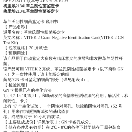
REF 21341 1 版本号 410791-2010/09
梅里埃21341革兰阴性菌鉴定卡
梅里埃21341革兰阴性菌鉴定卡
革兰氏阴性细菌鉴定卡 说明书
【 产品名称】
通用名称：革兰氏阴性细菌鉴定卡
英文名称：VITEK 2 Gram-Negative Identification Card(VITEK 2 GN
Test Kit)
【 包装规格】20 测试/盒
【 预期用途】
该产品用于自动鉴定大多数有临床意义的发酵和非发酵革兰阴性杆
菌。
该产品可用 VITEK 2 系统。革兰氏阴性细菌鉴定卡（以下简称 GN
卡）为一次性使用，该卡能鉴定的细
菌见“GN 卡可鉴定的细菌"部分（详见附表 4）。
【 检验原理】
GN 卡根据已有的生化方法
1,2,4,7-15,18,19,21 ，和新研发的底物来检测碳源的利用，酶活性，和
耐药性。卡片
上有 47 个生化试验，一个阴性对照孔。脱羧酶阴性对照孔（52 号
孔）用来作为脱羧酶试验的基础值参
考。终结果可于 10 小时内获得。
【 主要组成成份】详见附表 1：GN 卡各孔成分。
【 储存条件及有效期】在 2℃～8℃的条件下封闭储存于原包装盒