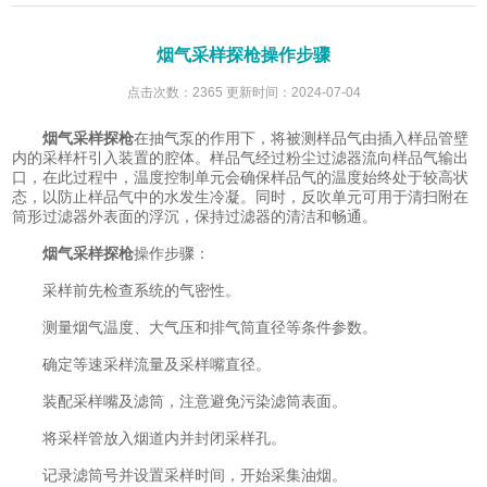
烟气采样探枪操作步骤
点击次数：2365 更新时间：2024-07-04
烟气采样探枪
在抽气泵的作用下，将被测样品气由插入样品管壁
内的采样杆引入装置的腔体。样品气经过粉尘过滤器流向样品气输出
口，在此过程中，温度控制单元会确保样品气的温度始终处于较高状
态，以防止样品气中的水发生冷凝。同时，反吹单元可用于清扫附在
筒形过滤器外表面的浮沉，保持过滤器的清洁和畅通。
烟气采样探枪
操作步骤：
采样前先检查系统的气密性。
测量烟气温度、大气压和排气筒直径等条件参数。
确定等速采样流量及采样嘴直径。
装配采样嘴及滤筒，注意避免污染滤筒表面。
将采样管放入烟道内并封闭采样孔。
记录滤筒号并设置采样时间，开始采集油烟。