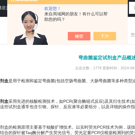
N运送培养基，即用性平板（血琼脂平板,Baird-Parker琼脂平板等），药典平板（TSA，SDA等）
欢迎您！
来自局域网的朋友！有什么可以帮
助您的吗？
您
弯曲菌鉴定试剂盒产品概
点击次数：1778 更新时间：2024-08-
剂盒
是用于检测和鉴定弯曲菌(包括空肠弯曲菌、大肠弯曲菌等多种类型
剂盒
采用先进的核酸检测技术，如PCR(聚合酶链式反应)及其衍生技术(
这些试剂盒通常包含引物、探针、反应液等必要组分，以及详细的操作指
盒的检测原理主要基于核酸扩增技术。以实时荧光PCR技术为例，该技
结合的探针被Taq酶分解产生荧光信号。荧光定量PCR仪根据检测到的