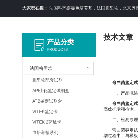
大家都在搜：
法国科玛嘉显色培养基，法国梅里埃，北京奥博星原料培养基，英国OXOID，意大利利飞驰E-TEXT药敏纸条，COPA
技术文章
产品分类
PRODUCTS
法国梅里埃
梅里埃配套试剂
弯曲菌鉴定试
API生化鉴定试剂盒
一、产品概述
ATB鉴定试剂盒
弯曲菌鉴定试
高效扩增和检测。
VITEK鉴定卡
二、检测原理
VITEK 2药敏卡
弯曲菌鉴定试剂
血培养瓶系列
增过程中，与模板