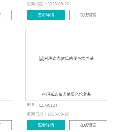
更新日期：
2025-08-20
言
查看详情
在线留言
科玛嘉志贺氏菌显色培养基
型号：
ESM012T
更新日期：
2025-08-20
言
查看详情
在线留言