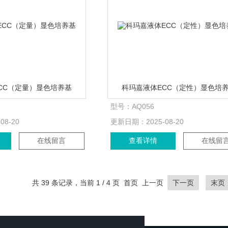
CC（定量）显色培养基
科玛嘉液体ECC（定性）显色培
型号：
AQ056
-08-20
更新日期：
2025-08-20
在线留言
查看详情
在线留
共 39 条记录，当前 1 / 4 页 首页 上一页
下一页
末页