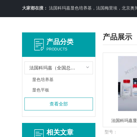
大家都在搜：
法国科玛嘉显色培养基，法国梅里埃，北京奥博星原料培养基，英国OXOID，意大利利飞驰E-TEXT药敏纸条，COPA
产品展示
产品分类
PRODUCTS
法国科玛嘉（全国总代理）
显色培养基
显色平板
查看全部
法国科玛嘉
相关文章
型号：