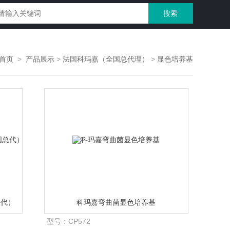
首页
>
产品展示
>
法国科玛嘉（全国总代理）
>
显色培养基
总代）
科玛嘉弯曲菌显色培养基
型号：
CP572