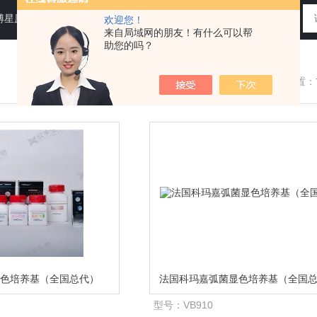
N运送培养基，即用性平板（血琼脂平板,Baird-Parker琼脂平板等），药典平板（TSA，SDA等）
欢迎您！
来自局域网的朋友！有什么可以帮
助您的吗？
您现在的位置：
显色培养基（全国总代）
法国科玛嘉弧菌显色培养基（全国
型号：
VB910