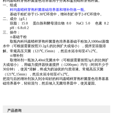
科玛嘉蜡样芽孢杆菌显色培养基用于分离和鉴别蜡样芽孢杆菌。
一、组成
科玛嘉蜡样芽孢杆菌基础培养基和增补剂各一瓶。
基础干粉贮存于
15-30
℃环境中，增补剂贮存于
2-8
℃环境中。
二、成分（
g/L
）
琼脂：
15.0
蛋白胨和酵母浸出物
8.0 NaCl 5.0
色素
8.2
pH
：
6.8
±
0.2
三、操作：
⊙基础干粉
取瓶内科玛嘉蜡样芽孢杆菌显色培养基基础干粉加入
1000ml
蒸馏
水中（可根据需要按照
33.2g/L
的比例扩大或缩小），搅拌至琼脂溶
解。常规高压灭菌（
121
℃
,15min
），然后水浴冷却至
47
±
2
℃。
⊙增补剂
取增补剂一瓶加入
40ml
无菌水中（可根据需要按照
3g/L
的比例扩
大或缩小），用磁力搅拌器快速搅拌（
-1200rpm
）均匀（时间不少于
30
分钟），使其*溶解，终成为奶油状的匀质溶液。常规高压灭菌
（
121
℃
,15min
），然后水浴冷却至
47
±
2
℃。
把混匀后的增补剂加入到冷却好的科玛嘉蜡样芽孢杆菌显色培养基基
础培养基中，轻轻混匀，然后倾入无菌培养皿中，使其凝固。
产品咨询