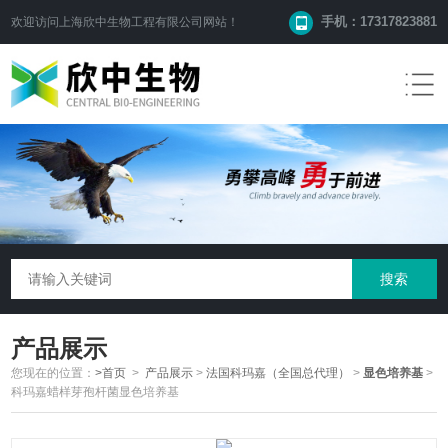
手机：17317823881
欢迎访问
上海欣中生物工程有限公司
网站！
产品展示
您现在的位置：
>首页
>
产品展示
>
法国科玛嘉（全国总代理）
>
显色培养基
>
科玛嘉蜡样芽孢杆菌显色培养基