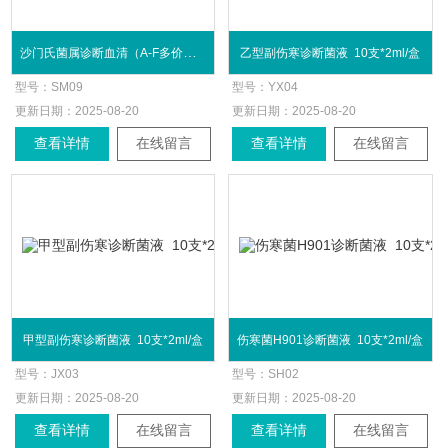
沙门氏菌属诊断血清（A-F多价） 1ml/瓶
乙型副伤寒诊断菌液 10支*2ml/盒
型号：
SM09
型号：
YX04
更新日期：
2025-08-20
更新日期：
2025-08-20
查看详情
在线留言
查看详情
在线留言
甲型副伤寒诊断菌液 10支*2ml/盒
伤寒菌H901诊断菌液 10支*2ml/盒
型号：
JX03
型号：
SH02
更新日期：
2025-08-20
更新日期：
2025-08-20
查看详情
在线留言
查看详情
在线留言