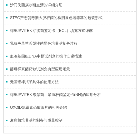
沙门氏菌属诊断血清的详细介绍
STEC产志贺毒素大肠杆菌的检测显色培养基的包装形式
梅里埃VITEK 芽胞菌鉴定卡（BCL）填充方式详解
乳腺炎革兰氏阴性菌显色培养基制备过程
血液基因组DNA中提试剂盒的操作步骤描述
酵母样真菌药敏试剂盒典型应用场景
无菌铝棒拭子具体的使用方法
梅里埃VITEK 奈瑟菌、嗜血杆菌鉴定卡(NH)的应用分析
OXOID氯霉素药敏纸片的相关介绍
麦康凯培养基的制备与质量控制