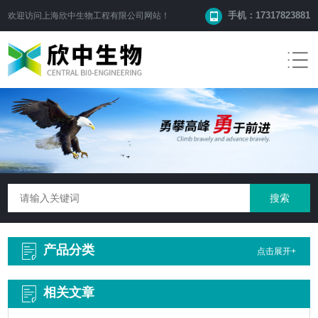
手机：17317823881
欢迎访问
上海欣中生物工程有限公司
网站！
产品分类
点击展开+
相关文章