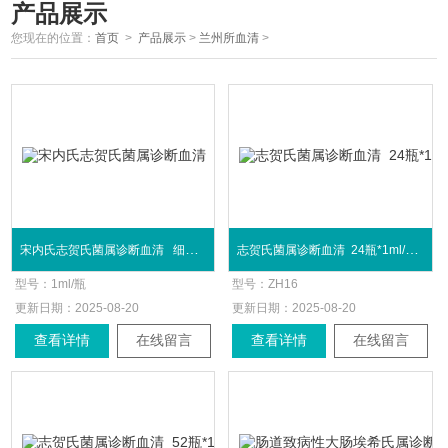
产品展示
您现在的位置：
首页
>
产品展示
>
兰州所血清
>
宋内氏志贺氏菌属诊断血清 细菌鉴定
志贺氏菌属诊断血清 24瓶*1ml/瓶 细菌鉴定
型号：
1ml/瓶
型号：
ZH16
更新日期：
2025-08-20
更新日期：
2025-08-20
查看详情
在线留言
查看详情
在线留言