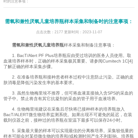
时的注意事项：
需氧和兼性厌氧儿童培养瓶样本采集和制备时的注意事项：
点击次数：2177 更新时间：2023-11-07
需氧和兼性厌氧儿童培养瓶
样本采集和制备注意事项：
1. BacT/Alert PF Plus培养瓶应由受过培训的医务人员使用。取
血液培养样本时，正确的样本采集极其重要。请参阅Cumitech 1C[4]
了解正确的样本采集步骤。
2. 在准备培养瓶和接种患者样本过程中注意防止污染。正确的皮
肤消毒是降低污染发生率的基本要求。
3. 虽然生物梅里埃不推荐，但可将血液直接抽入含SPS的采血的
管子中。禁止将含有其它抗凝剂的采血的管子用于血液培养。
4. 生物梅里埃建议在采集后尽快将已接种样本的培养瓶放入
BacT/ALERT微生物培养监测系统。如果出现不可避免的延迟，在装
载到仪器之前，接种过的培养瓶在室温下最多可以保存24小时。
5. 采集最大量的样本可以实现最佳的分离株培养。采集较低量的
样本可能会对某些微生物的培养和/或检测时间产生不利影响。培养瓶