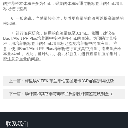
的推荐样本体积最多为4mL，采集的体积应通过瓶标签上的4mL增量
标记进行监测。
6. 一般来说，当菌量较少时，培养更多量的血液可以提高细菌的
检出率。
7. 进行临床研究，使用的血液量低至0.1mL。然而，建议在
BacT/Alert PF Plus培养瓶中接种最多4mL的血液。为预防过量接
种，用培养瓶标签上的4 mL增量标记监测培养瓶中的血液量。 注
意：使用BacT/Alert PF Plus培养瓶进行直接真空抽血可造成血液样
本量>4mL。因此，当对幼儿、婴儿和新生儿进行直接抽血采集时，
应注意总血量的问题。
上一篇：
梅里埃VITEK 革兰阳性菌鉴定卡(GP)的应用与优势
下一篇：
肠杆菌和其它非苛养革兰氏阴性杆菌鉴定试剂盒（比色法）20E
联系我们