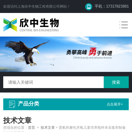
手机：17317823881
欢迎访问
上海欣中生物工程有限公司
网站！
产品分类
点击展开+
技术文章
您现在的位置：
首页
>
技术文章
>
需氧和兼性厌氧儿童培养瓶样本采集和制备