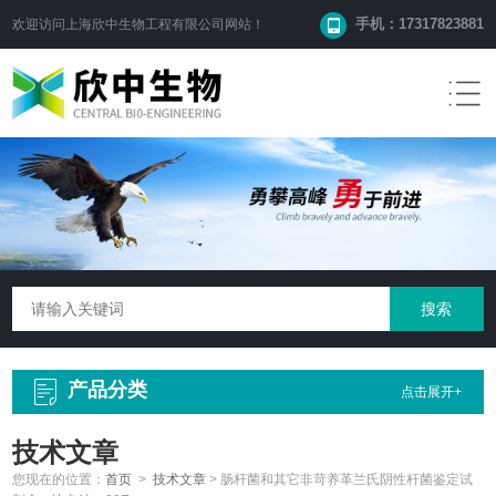
手机：17317823881
欢迎访问
上海欣中生物工程有限公司
网站！
产品分类
点击展开+
技术文章
您现在的位置：
首页
>
技术文章
>
肠杆菌和其它非苛养革兰氏阴性杆菌鉴定试