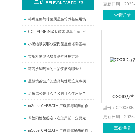
RELEVANT ARTICLES
更新日期：
2025
查看详情
科玛嘉葡萄球菌属显色培养基应用场景与优势
COL-APSE 耐多粘菌素型革兰氏阴性菌的临床应用
小肠结肠炎耶尔森氏菌显色培养基与样品前处理的兼容性解析
大肠杆菌显色培养基的使用方法
环丙沙星药物的主治疾病有哪些？
显微镜盖玻片的选择与使用注意事项
药敏试验是什么？又有什么作用呢？
OXOID万
mSuperCARBATM 产碳青霉烯酶的作用与意义
型号：
CT0058B
更新日期：
2025
革兰阳性菌鉴定卡在使用前一定要先来了解下这些
查看详情
mSuperCARBATM 产碳青霉烯酶的检测方法