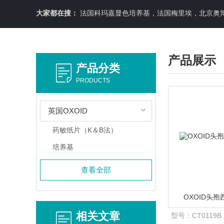
大家都在搜：
法国科玛嘉显色培养基，法国梅里埃，北京奥博星原料培养基，英国OXOID，意大利利飞驰E-TEXT药敏纸条，COPA
产品展示
产品分类
PRODUCTS
英国OXOID
药敏纸片（K＆B法）
培养基
查看全部
OXOID头孢
相关文章
型号：
CT0119B