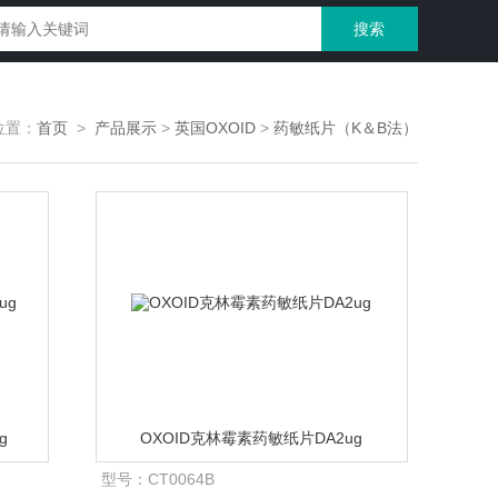
位置：
首页
>
产品展示
>
英国OXOID
>
药敏纸片（K＆B法）
g
OXOID克林霉素药敏纸片DA2ug
型号：
CT0064B