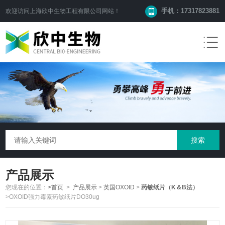
手机：17317823881
欢迎访问
上海欣中生物工程有限公司
网站！
产品展示
您现在的位置：
>首页
>
产品展示
>
英国OXOID
>
药敏纸片（K＆B法）
>OXOID强力霉素药敏纸片DO30ug