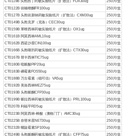
CT0119B 头孢西丁药敏实验纸片（扩散法）FOX30ug
250片/盒
CT0122B 呋喃唑酮FR100ug
250片/盒
CT0127B 头孢呋新钠药敏实验纸片（扩散法）CXM30ug
250片/盒
CT0149B 头孢克罗（克洛）CEC30ug
250片/盒
CT0159B 苯唑西林药敏实验纸片（扩散法）OX1ug
250片/盒
CT0161B 阿莫西林AML10ug
250片/盒
CT0162B 西诺沙星CIN100ug
250片/盒
CT0166B 头孢噻肟药敏实验纸片（扩散法）CTX30ug
250片/盒
CT0167B 替卡西林TIC75ug
250片/盒
CT0180B 吡哌酸PIP20ug
250片/盒
CT0183B 磷霉素FOS50ug
250片/盒
CT0188B 万古霉素（稳可信）VA5ug
250片/盒
CT0192B 美洛西林MEZ75ug
250片/盒
CT0193B 头孢哌酮CFP30ug
250片/盒
CT0199B 哌拉西林药敏实验纸片（扩散法）PRL100ug
250片/盒
CT0207B 利福平RD5ug
250片/盒
CT0223B 阿莫西林-棒酸（澳格门丁）AMC30ug
250片/盒
CT0225B 奈替米星NET30ug
250片/盒
CT0232B 螺旋霉素SP100ug
250片/盒
CT0249B 头孢哌酮药敏实验纸片（扩散法）CFP75ug
250片/盒