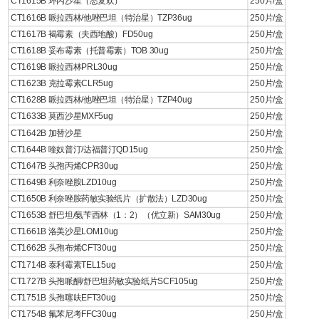
CT1615B 环丙沙星（悉复欢）
250片/盒
CT1616B 哌拉西林/他唑巴坦（特治星）TZP36ug
250片/盒
CT1617B 褐霉素（夫西地酸）FD50ug
250片/盒
CT1618B 妥布霉素（托普霉素）TOB 30ug
250片/盒
CT1619B 哌拉西林PRL30ug
250片/盒
CT1623B 克拉霉素CLR5ug
250片/盒
CT1628B 哌拉西林/他唑巴坦（特治星）TZP40ug
250片/盒
CT1633B 莫西沙星MXF5ug
250片/盒
CT1642B 加替沙星
250片/盒
CT1644B 喹奴普汀/达福普汀QD15ug
250片/盒
CT1647B 头孢丙烯CPR30ug
250片/盒
CT1649B 利奈唑胺LZD10ug
250片/盒
CT1650B 利奈唑胺药敏实验纸片（扩散法）LZD30ug
250片/盒
CT1653B 舒巴坦/氨苄西林（1：2）（优立新）SAM30ug
250片/盒
CT1661B 洛美沙星LOM10ug
250片/盒
CT1662B 头孢布烯CFT30ug
250片/盒
CT1714B 泰利霉素TEL15ug
250片/盒
CT1727B 头孢哌酮/舒巴坦药敏实验纸片SCF105ug
250片/盒
CT1751B 头孢噻呋EFT30ug
250片/盒
CT1754B 氟苯尼考FFC30ug
250片/盒