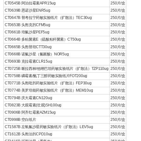
CT0545B 阿泊拉霉素APR15ug
250片/盒
CT0639B 恩诺沙星ENR5ug
250片/盒
CT0647B 替考拉宁药敏实验纸片（扩散法）TEC30ug
250片/盒
CT0653B 头孢克肟CFM5ug
250片/盒
CT0661B 培氟沙星PEF5ug
250片/盒
CT0664B 多粘菌素E（硫酸粘杆菌素）CT50ug
250片/盒
CT0665B 头孢替坦CTT30ug
250片/盒
CT0668B 诺氟沙星（氟哌酸）NOR5ug
250片/盒
CT0693B 克拉霉素CLR15ug
250片/盒
CT0725B 哌拉西林/他唑巴坦药敏实验纸片（扩散法）TZP110ug
250片/盒
CT0758B 磷霉素/氨丁三醇药敏实验纸片FOT200ug
250片/盒
CT0771B 头孢吡肟药敏实验纸片（扩散法）FEP30ug
250片/盒
CT0774B 美罗培能药敏实验纸片（扩散法）MEM10ug
250片/盒
CT0794B 庆大霉素CN120ug
250片/盒
CT0823B 大观霉素(壮观)SH100ug
250片/盒
CT0906B 阿齐红霉素AZM15ug
250片/盒
CT0998B 空白纸片
250片/盒
CT1587B 左氧氟沙星药敏实验纸片（扩散法）LEV5ug
250片/盒
CT1612B 头孢泊肟CPD10ug
250片/盒