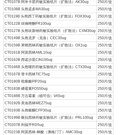
CT0107B 阿米卡星药敏实验纸片（扩散法）AK30ug
250片/盒
CT0108B 头孢孟多MA30ug
250片/盒
CT0119B 头孢西丁药敏实验纸片（扩散法）FOX30ug
250片/盒
CT0122B 呋喃唑酮FR100ug
250片/盒
CT0127B 头孢呋新钠药敏实验纸片（扩散法）CXM30ug
250片/盒
CT0149B 头孢克罗（克洛）CEC30ug
250片/盒
CT0159B 苯唑西林药敏实验纸片（扩散法）OX1ug
250片/盒
CT0161B 阿莫西林AML10ug
250片/盒
CT0162B 西诺沙星CIN100ug
250片/盒
CT0166B 头孢噻肟药敏实验纸片（扩散法）CTX30ug
250片/盒
CT0167B 替卡西林TIC75ug
250片/盒
CT0180B 吡哌酸PIP20ug
250片/盒
CT0183B 磷霉素FOS50ug
250片/盒
CT0188B 万古霉素（稳可信）VA5ug
250片/盒
CT0192B 美洛西林MEZ75ug
250片/盒
CT0193B 头孢哌酮CFP30ug
250片/盒
CT0199B 哌拉西林药敏实验纸片（扩散法）PRL100ug
250片/盒
CT0207B 利福平RD5ug
250片/盒
CT0223B 阿莫西林-棒酸（澳格门丁）AMC30ug
250片/盒