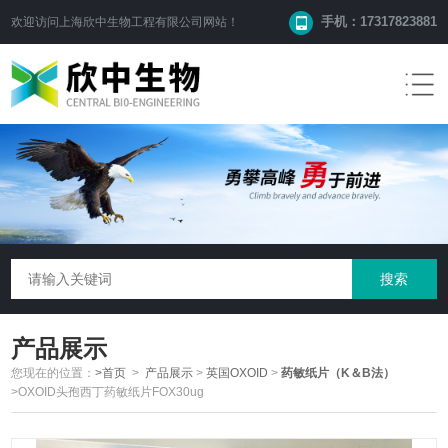
手机：17317823881
欢迎访问
上海欣中生物工程有限公司
网站！
产品展示
您现在的位置：
>首页
>
产品展示
>
英国OXOID
>
药敏纸片（K＆B法）
>OXOID头孢西丁药敏纸片FOX30ug