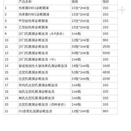
产品名称
规格
报价
+
1
伤寒菌0901诊断菌液
10支*2ml/盒
150
2
伤寒菌H901诊断菌液
10支*2ml/盒
150
3
甲型副伤寒诊断菌液
10支*2ml/盒
150
4
乙型副伤寒诊断菌液
10支*2ml/盒
150
9
沙门氏菌属诊断血清（A-F多价）
1ml/瓶
100
10
沙门氏菌属诊断血清
12瓶*1ml/套
980
11
沙门氏菌属诊断血清
30瓶*1ml/套
2500
12
沙门氏菌属诊断血清
60瓶*1ml/套
5000
13
沙门氏菌属诊断血清（Vi）
1ml/瓶
100
14
肠道致病性大肠埃希氏属诊断血清
18瓶*1ml/瓶
1600
15
志贺氏菌属诊断血清
52瓶*1ml/瓶
4800
16
志贺氏菌属诊断血清
24瓶*1ml/瓶
2200
17
宋内氏志贺氏菌属诊断血清
1ml/瓶
100
18
福氏志贺氏菌属诊断血清
1ml/瓶
100
19
鲍氏志贺氏菌属诊断血清
1ml/瓶
100
20
志贺氏菌属诊断血清（四种多价）
1ml/瓶
100
21
O1群霍乱弧菌诊断血清
12瓶*1ml/套
980