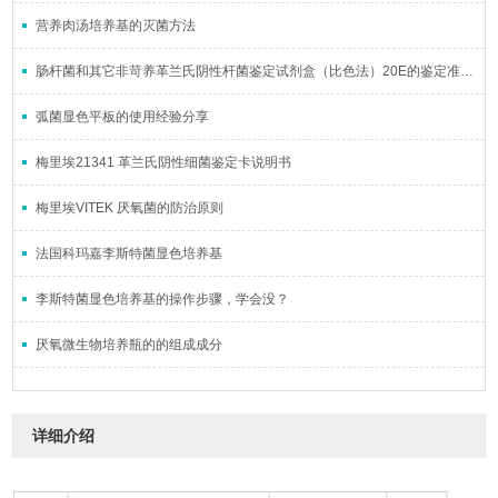
营养肉汤培养基的灭菌方法
肠杆菌和其它非苛养革兰氏阴性杆菌鉴定试剂盒（比色法）20E的鉴定准确率如何？
弧菌显色平板的使用经验分享
梅里埃21341 革兰氏阴性细菌鉴定卡说明书
梅里埃VITEK 厌氧菌的防治原则
法国科玛嘉李斯特菌显色培养基
李斯特菌显色培养基的操作步骤，学会没？
厌氧微生物培养瓶的的组成成分
详细介绍