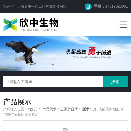
手机：17317823881
欢迎访问
上海欣中生物工程有限公司
网站！
产品展示
您现在的位置：
>首页
>
产品展示
>
兰州所血清
>
血清
>沙门氏菌属诊断血清
12瓶*1ml/套 细菌鉴定