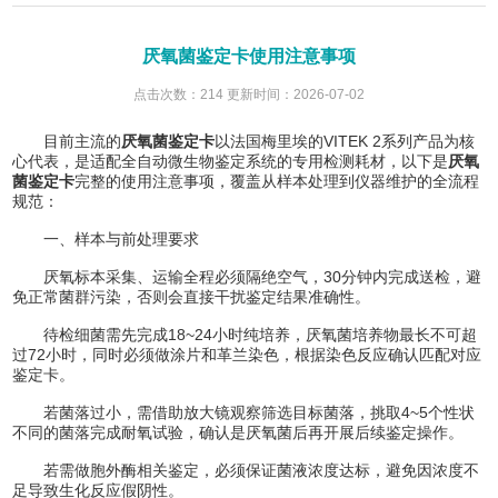
厌氧菌鉴定卡使用注意事项
点击次数：214 更新时间：2026-07-02
目前主流的
厌氧菌鉴定卡
以法国梅里埃的VITEK 2系列产品为核
心代表，是适配全自动微生物鉴定系统的专用检测耗材，以下是
厌氧
菌鉴定卡
完整的使用注意事项，覆盖从样本处理到仪器维护的全流程
规范：
一、样本与前处理要求
厌氧标本采集、运输全程必须隔绝空气，30分钟内完成送检，避
免正常菌群污染，否则会直接干扰鉴定结果准确性。
待检细菌需先完成18~24小时纯培养，厌氧菌培养物最长不可超
过72小时，同时必须做涂片和革兰染色，根据染色反应确认匹配对应
鉴定卡。
若菌落过小，需借助放大镜观察筛选目标菌落，挑取4~5个性状
不同的菌落完成耐氧试验，确认是厌氧菌后再开展后续鉴定操作。
若需做胞外酶相关鉴定，必须保证菌液浓度达标，避免因浓度不
足导致生化反应假阴性。