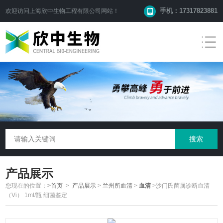
手机：17317823881
欢迎访问
上海欣中生物工程有限公司
网站！
产品展示
您现在的位置：
>首页
>
产品展示
>
兰州所血清
>
血清
>沙门氏菌属诊断血清
（Vi） 1ml/瓶 细菌鉴定