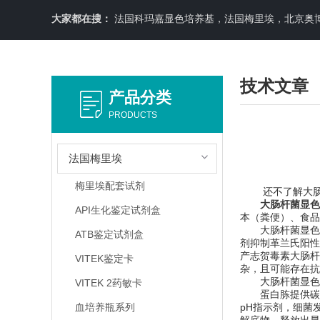
大家都在搜：
法国科玛嘉显色培养基，法国梅里埃，北京奥博星原料培养基，英国OXOID，意大利利飞驰E-TEXT药敏纸条，COPA
技术文章
产品分类
PRODUCTS
法国梅里埃
梅里埃配套试剂
还不了解大肠杆
大肠杆菌显色
API生化鉴定试剂盒
本（粪便）、食品
大肠杆菌显色培
ATB鉴定试剂盒
剂抑制革兰氏阳性
产志贺毒素大肠杆
VITEK鉴定卡
杂，且可能存在抗
大肠杆菌显色培
VITEK 2药敏卡
蛋白胨提供碳源和
血培养瓶系列
pH指示剂，细菌