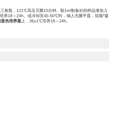
三角瓶，121℃高压灭菌15分钟。取1ml制备好的样品液加入
培养18～24h。或冷却至45-50℃时，倾入无菌平皿，琼脂*凝
菌显色培养基
上，36±1℃培养18～24h。