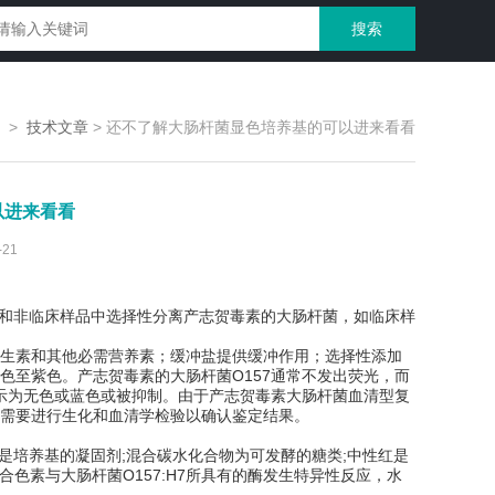
>
技术文章
>
还不了解大肠杆菌显色培养基的可以进来看看
以进来看看
21
床和非临床样品中选择性分离产志贺毒素的大肠杆菌，如临床样
生素和其他必需营养素；缓冲盐提供缓冲作用；选择性添加
色至紫色。产志贺毒素的大肠杆菌O157通常不发出荧光，而
显示为无色或蓝色或被抑制。由于产志贺毒素大肠杆菌血清型复
需要进行生化和血清学检验以确认鉴定结果。
是培养基的凝固剂;混合碳水化合物为可发酵的糖类;中性红是
混合色素与大肠杆菌O157:H7所具有的酶发生特异性反应，水