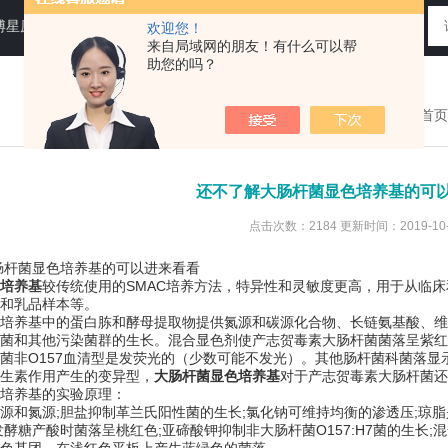
N运送培养基，即用性平板（血琼脂平板,Baird-Parker琼脂平板等），药典平板（TSA，SDA等）
欢迎您！
来自局域网的朋友！有什么可以帮
助您的吗？
您现在的位置：
首页
还不了解大肠杆菌显色培养基的可
点击次数：2184 更新时间：2019-10-
菌显色培养基的可以进来看看
培养基
较传统使用的SMAC培养方法，特异性和灵敏度更高，用于从临
和乳品样本等。
养基中的蛋白胨和酵母提取物提供氮源和碳源化合物、长链氨基酸、维
菌和其他污染菌群的生长。混合显色剂使产志贺毒素大肠杆菌菌落呈紫红
菌非O157血清型是发荧光的（少数可能不发光）。其他肠杆菌科菌落
生素作用产生的变异型，
大肠杆菌显色培养基
对于产志贺毒素大肠杆菌还
养基的实验原理：
氮源;胆盐抑制革兰氏阳性菌的生长;氯化钠可维持均衡的渗透压;琼脂
发酵糖产酸时菌落呈桃红色;亚碲酸钾抑制非大肠杆菌O157:H7菌的生长;