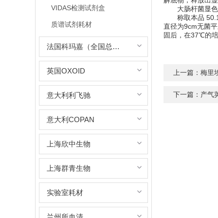
解底物，释放出显
VIDAS检测试剂盒
大肠杆菌显色
称取本品 50.1
质谱试剂耗材
直径为9cm无菌平
固后，在37℃的
法国科玛嘉（全国总代理）
英国OXOID
上一篇：
梅里埃
下一篇：
产气
意大利利飞驰
意大利COPAN
上海欣中生物
上海群青生物
实验室耗材
兰州所血清