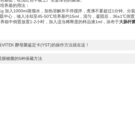
色基团，在浅红色平板上产生蓝绿色的菌落。
培养基的用法：
g 加入1000ml蒸馏水，加热溶解并不停搅拌，煮沸不要超过1分钟。分装
皿中心，倾入冷却至45-50℃培养基约15ml，混匀，凝固后，36±1℃倒置
培养箱中倒置放置1-2小时，加入适当稀释度的样品液1ml，涂布于
大肠杆
VITEK 酵母菌鉴定卡(YST)的操作方法就在这！
荚膜梭菌的5种保藏方法