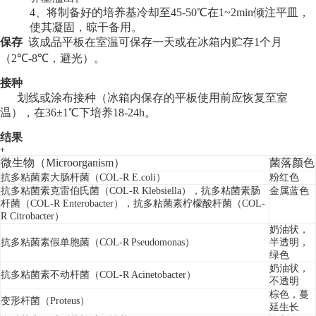
4、将制备好的培养基冷却至45-
50℃在1~2min倾注平皿，
使其凝固，晾干备用。
保存
该成品平板在室温可保存一天或在冰箱内贮存1个月
（2
℃
-
8
℃
，避光）。
接种
划线或涂布接种（冰箱内保存的平板使用前应恢复至室
温），在36
±1℃下培养18-
24h
。
结果
+
微生物（Microorganism）
菌落颜色
抗多粘菌素大肠杆菌（COL-R
E.coli
）
粉红色
抗多粘菌素克雷伯氏菌（COL-R
Klebsiella
），抗多粘菌素肠
金属蓝色
杆菌（COL-R
Enterobacter
），抗多粘菌素柠檬酸杆菌（COL-
R
Citrobacter
）
奶油状
，
抗多粘菌素
假单胞菌（
COL-R
Pseudomonas
）
半透明，
绿色
奶油状
，
抗多粘菌素
不动杆菌（
COL-R
Acinetobacter
）
不透明
棕色，蔓
变形
杆菌（
Proteus
）
延生长