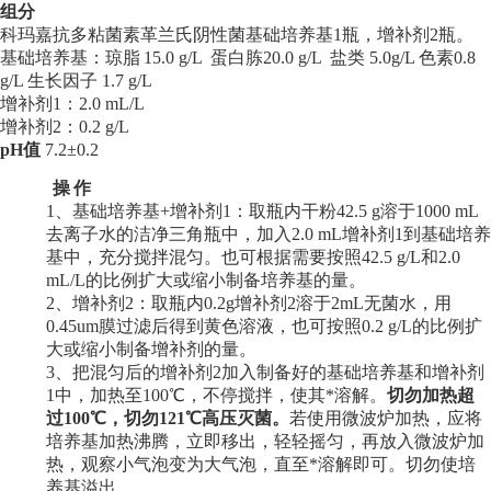
组分
科玛嘉
抗
多粘菌素革兰氏阴性菌基础培养基
1
瓶
，
增补剂
2
瓶。
基础培养基：琼脂
15.0 g/L 蛋白胨20.0 g/L
盐类
5.0g/L 色素0.8
g/L 生长因子
1.7
g/L
增补剂
1
：2.0
m
L/L
增补剂
2：0
.2 g/L
pH值
7.2±0.2
操
作
1、基础培养基
+增补剂1
：取瓶内干粉42.5 g溶于1000 mL
去离子水的洁净三角瓶中，
加入
2.0
m
L
增补剂1到基础培养
基中，充分搅拌混匀
。也可根据需要按照42.5 g/L和2.0
m
L/L的比例扩大或缩小制备培养基的量。
2、增补剂
2
：取瓶内
0.2g增补剂2溶于
2mL无菌水
，
用
0.45um膜过滤后得到黄色溶液，
也可按照0.2 g/L的比例扩
大或缩小制备增补剂的量。
3、把混匀后的增补剂
2
加入制备好的基础培养基和增补剂
1
中，
加热至100℃，不停搅拌，使其*溶解。
切勿加热超
过100℃，切勿121℃高压灭菌。
若使用微波炉加热，应将
培养基加热沸腾，立即移出，轻轻摇匀，再放入微波炉加
热，观察小气泡变为大气泡，直至*溶解即可。切勿使培
养基溢出。