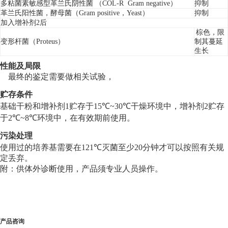
多粘
菌素敏感型革兰氏阴性菌 （
COL-R Gram negative
）
抑制
革兰氏
阳性菌
，
酵母菌（Gram positive
，Yeast
）
抑制
加入增补剂
2后
棕色，
限
变形
杆菌（
Proteus
）
制其蔓延
生长
性能及局限
最终的鉴定需要做相关试验
，
贮存条件
基础干粉和增补剂
1
贮存于15
℃
~30
℃
干燥环境中，增补剂
2
贮存
于2
℃
~8
℃
环境中，在有效期前使用。
污染处理
使用过的培养基需要在121
℃
灭菌至少20分钟才可以按照有关规
定丢弃。
附：供体外诊断使用，产品须专业人员操作。
产品咨询