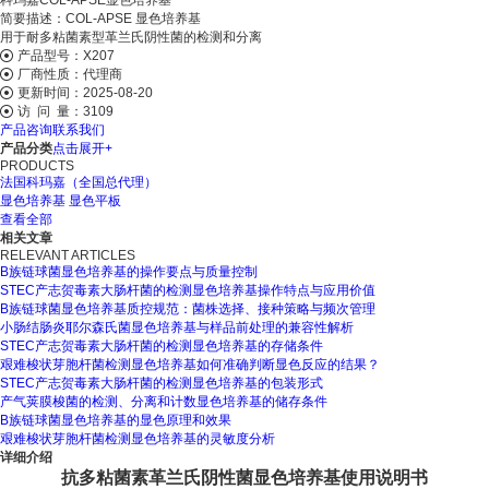
科玛嘉COL-APSE显色培养基
简要描述：
COL-APSE 显色培养基
用于耐多粘菌素型革兰氏阴性菌的检测和分离
产品型号：
X207
厂商性质：
代理商
更新时间：
2025-08-20
访 问 量：
3109
产品咨询
联系我们
产品分类
点击展开+
PRODUCTS
法国科玛嘉（全国总代理）
显色培养基
显色平板
查看全部
相关文章
RELEVANT ARTICLES
B族链球菌显色培养基的操作要点与质量控制
STEC产志贺毒素大肠杆菌的检测显色培养基操作特点与应用价值
B族链球菌显色培养基质控规范：菌株选择、接种策略与频次管理
小肠结肠炎耶尔森氏菌显色培养基与样品前处理的兼容性解析
STEC产志贺毒素大肠杆菌的检测显色培养基的存储条件
艰难梭状芽胞杆菌检测显色培养基如何准确判断显色反应的结果？
STEC产志贺毒素大肠杆菌的检测显色培养基的包装形式
产气荚膜梭菌的检测、分离和计数显色培养基的储存条件
B族链球菌显色培养基的显色原理和效果
艰难梭状芽胞杆菌检测显色培养基的灵敏度分析
详细介绍
抗多粘菌素革兰氏阴性菌
显色培养基使用说明书