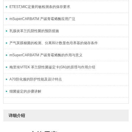
ETEST,MIC定量药敏检测条的保存要求
mSuperCARBATM 产碳青霉烯酶应用广泛
乳腺炎革兰氏阴性菌的预防措施
产气荚膜梭菌的检测、分离和计数显色培养基的储存条件
mSuperCARBATM 产碳青霉烯酶的作用与意义
梅里埃VITEK 革兰阴性菌鉴定卡(GN)的原理与作用介绍
A70防化服的防护性能及设计特点
细菌鉴定的步骤讲解
详细介绍