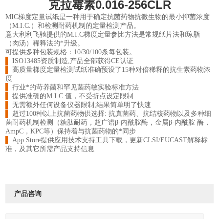
克拉霉素0.016-256CLR
MIC
梯度定量
试纸是一种用于确定抗菌药物抗微生物的最小抑菌浓度
（
M.I.C.
）
和检测耐药机制的定量检测产品。
意大利利飞驰提供的
M.I.C
梯度定量
参比方法是常规纸片法和琼脂
（肉汤）稀释法的*升级。
可提供多种包装规格：
10/30/100
条每包装。
▌
ISO13485
资质制造
,
产品全部获得
CE
认证
▌
高质量梯度定量检测试纸准确预设了
15
种对倍稀释的抗生素药物浓
度
▌
行业*的苛养菌和罕见菌药敏实验标准方法
▌
提供准确的
M.I.C.
值，不受折点设定限制
▌
无需额外任何设备仪器限制
;
结果简单明了快速
▌
超过
100
种以上抗菌药物供选择
:
抗真菌药
、
抗结核药物以及多种细
菌耐药机制检测（糖肽耐药，超广谱β
-
内酰胺酶，金属β
-
内酰胺 酶，
AmpC
，
KPC
等）保持着与抗菌药物的*同步
▌
App Store
提供应用技术支持工具下载，更新
CLSI/EUCAST
解释标
准，及其它所需产品支持信息
产品咨询