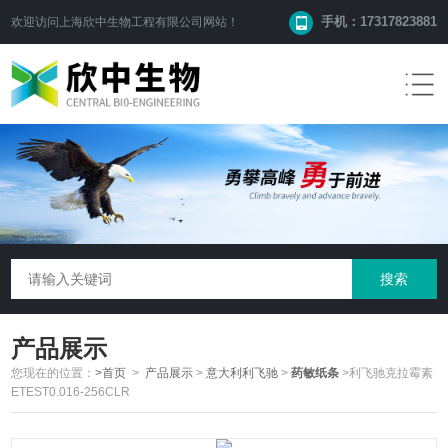
手机：17317823881
欢迎访问
上海欣中生物工程有限公司
网站！
产品展示
您现在的位置：
>首页
>
产品展示
>
意大利利飞驰
>
药敏纸条
>利飞驰克拉霉素
ETEST0.016-256CLR