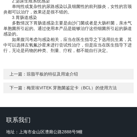
2.泌尿生殖系统感染
单纯性或复杂性的尿路感染以及细菌性的前列腺炎，女性的宫颈
炎都可以治疗，效果还是很不错的。
3.胃肠道感染
多数情况下胃肠道感染主要是由沙门菌或者是大肠杆菌，亲水气
单胞菌所引起的。通过使用本产品是能够治疗这些细菌所引起的肠道
感染的。
如果腹泻考虑与感染相关，应当在医生指导之下选用抗生素，其
中可以选择左氧氟沙星来进行尝试性治疗，但是应当在医生指导下进
行，无论是药物的种类、剂量、疗程，都不能自行决定。
上一篇：
琼脂平板的特征及用途介绍
下一篇：
梅里埃VITEK 芽胞菌鉴定卡（BCL）的使用方法
联系我们
地址：上海市金山区漕廊公路2888号9幢