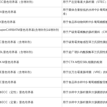
TEC显色培养基（含增补剂）
用于产志贺毒素大肠杆菌（STEC
用于菌体含量较低的水样中β-葡萄糖
CA显色培养基
准）
BX显色培养基
用于食品和动物饲料中β-葡萄糖醛酸
SuperCARBATM显色培养基(含增补剂1&增补剂
用于产碳青霉烯酶的肠杆菌科（C
）
PC显色培养基（含增补剂）
用于碳青霉类敏感型革兰氏阴性菌
SBL显色培养基（含增补剂）
用于超广谱β-内酰胺酶革兰氏阴性
TX-M显色培养基
用于CTX-M型ESBL细菌的检测
RE显色培养基（含增补剂）
用于抗万古霉素肠球菌（VRE）的
CC显色培养基
用于食品和水样中β-葡萄糖醛酸
体ECC（定性）显色培养基
用于水样中大肠杆菌和大肠菌群的
体ECC（定量）显色培养基
用于水样中大肠杆菌和大肠菌群的