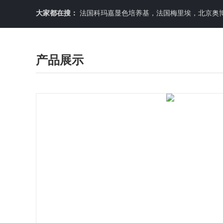
大家都在搜：
法国科玛嘉显色培养基，法国梅里埃，北京奥博星原料培养基，英国OXOID，意大利利飞驰E-TEXT药敏纸条，COPA
产品展示