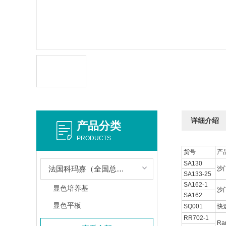
详细介绍
产品分类
PRODUCTS
货号
产
SA130
法国科玛嘉（全国总代理）
沙
SA133-25
SA162-1
显色培养基
沙
SA162
显色平板
SQ001
快
RR702-1
Ra