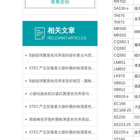
查看全部
RR702
SA130-s
改
TA670
金
TA672
相关文章
MR500
M
MR502
RELEVANT ARTICLES
CQ382-1
葡
CQ382
B族链球菌显色培养基的操作要点与质量控制
CQ392
链
LM851
李
STEC产志贺毒素大肠杆菌的检测显色培养基操作特点与应用价值
LM852
LK970
鉴
B族链球菌显色培养基质控规范：菌株选择、接种策略与频次管理
VB910
弧
VB912
小肠结肠炎耶尔森氏菌显色培养基与样品前处理的兼容性解析
VB910-s
改
EC166
STEC产志贺毒素大肠杆菌的检测显色培养基的存储条件
大
EC169-25
EE220
O
艰难梭状芽胞杆菌检测显色培养基如何准确判断显色反应的结果？
EE223-25
O
STEC产志贺毒素大肠杆菌的检测显色培养基的包装形式
EE220-s
改
ST160