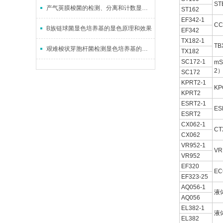
S
产气荚膜梭菌的检测、分离和计数显色培养基的储存条件
ST162
EF342-1
C
B族链球菌显色培养基的显色原理和效果
EF342
TX182-1
T
艰难梭状芽胞杆菌检测显色培养基的灵敏度分析
TX182
SC172-1
m
2
SC172
KPRT2-1
K
KPRT2
ESRT2-1
E
ESRT2
CX062-1
C
CX062
VR952-1
V
VR952
EF320
E
EF323-25
AQ056-1
液
AQ056
EL382-1
液
EL382