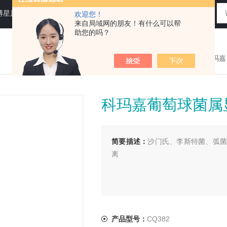
N运送培养基，即用性平板（血琼脂平板,Baird-Parker琼脂平板等），药典平板（TSA，SDA等）
欢迎您！
来自局域网的朋友！有什么可以帮
助您的吗？
您现在的位置：
>首页
>
产品展示
>
法国科玛嘉
科玛嘉葡萄球菌属
简要描述：
沙门氏、李斯特菌、弧菌
离
产品型号：
CQ382