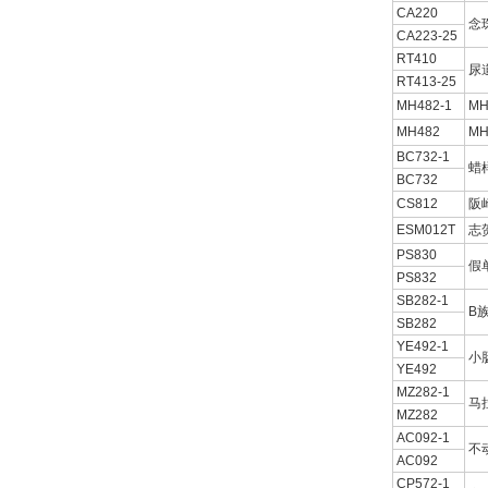
CA220
念
CA223-25
RT410
尿
RT413-25
MH482-1
M
MH482
M
BC732-1
蜡
BC732
CS812
阪
ESM012T
志
PS830
假
PS832
SB282-1
B
SB282
YE492-1
小
YE492
MZ282-1
马
MZ282
AC092-1
不
AC092
CP572-1