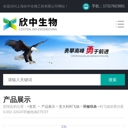
手机：17317823881
欢迎访问
上海欣中生物工程有限公司
网站！
产品展示
您现在的位置：
>首页
>
产品展示
>
意大利利飞驰
>
药敏纸条
>利飞驰加替沙星
0.002-32GAT药敏纸条ETEST