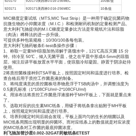
920170
920170美西林0.016-256MEC
100条/盒
920171
920171美西林0.016-256MEC
10条/盒
MIC梯度定量试纸（MTS,MIC Test Strip）是一种用于确定抗菌药物
抗微生物的小抑菌浓度（M.I.C.）和检测耐药机制的定量检测产品。
意大利利飞驰提供的M.I.C梯度定量参比方法是常规纸片法和琼脂
（肉汤）稀释法的进一步升级。
可提供多种包装规格：10/30/100条每包装。
意大利利飞驰药敏条E-test条操作步骤：
1、称取一定量MH琼脂加热溶解于蒸馏水中，121℃高压灭菌 15 分
钟。待冷至 50℃，倾入无菌平皿，使之在平皿中形成4-5mm的琼脂
层。倾注后讲平板放置水平平面，使琼脂冷却凝固。静置于阴凉处待
使用。
2将质控菌株接种到TSA平板上，按照固定时间和温度进行培养。检
查合格后用于质控工作菌悬液的制备。
3、将纯度满意的质控菌株培养物悬浮于TSB肉汤中，并调整浊度为
0.5麦氏标准（1*108CFU/ml~2*108CFU/ml)
4、用涂布法将质控工作菌悬浮液接种于MH平板上，下面就是重点来
了。
5、选取对应的抗生素MIC纸条，用镊子将纸条拿出贴附于MH平板
上，按照规定时间和温度进行培养。
6、培养到规定时间后就会发现，平板上面均匀的生长的细菌以及
MIC纸条周围出现明显的抑菌环。而对应纸条上的数值就是对应浓度
的MIC纸条对工作菌的最底抑菌浓度。
利飞驰加替沙星0.002-32GAT药敏纸条ETEST