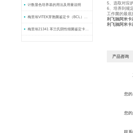
5、选取对应
计数显色培养基的用法及用量说明
6、培养到规
工作菌的最底
梅里埃VITEK芽胞菌鉴定卡（BCL）实操应用与使用要点
利飞驰阿米卡星0
利飞驰阿米卡星0
梅里埃21341 革兰氏阴性细菌鉴定卡说明书
产品咨询
您的
您的
联系