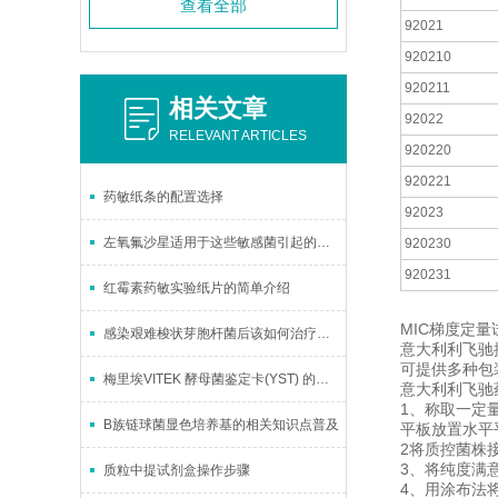
查看全部
92021
920210
920211
相关文章
92022
RELEVANT ARTICLES
920220
920221
药敏纸条的配置选择
92023
左氧氟沙星适用于这些敏感菌引起的治疗
920230
920231
红霉素药敏实验纸片的简单介绍
MIC梯度定量
感染艰难梭状芽胞杆菌后该如何治疗与预防？
意大利利飞驰
可提供多种包装
梅里埃VITEK 酵母菌鉴定卡(YST) 的核心特点与使用要点
意大利利飞驰药
1、称取一定量
B族链球菌显色培养基的相关知识点普及
平板放置水平
2将质控菌株
3、将纯度满意的
质粒中提试剂盒操作步骤
4、用涂布法