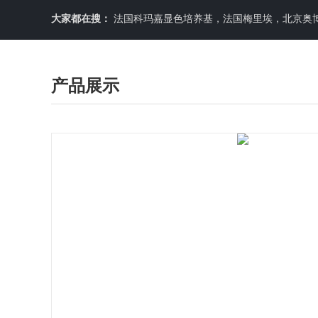
大家都在搜：
法国科玛嘉显色培养基，法国梅里埃，北京奥博星原料培养基，英国OXOID，意大利利飞驰E-TEXT药敏纸条，COPA
产品展示