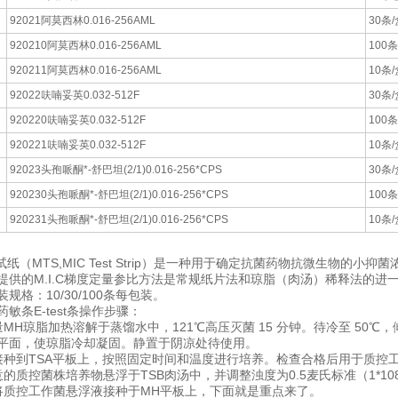
92021阿莫西林0.016-256AML
30条/
920210阿莫西林0.016-256AML
100条
920211阿莫西林0.016-256AML
10条/
92022呋喃妥英0.032-512F
30条/
920220呋喃妥英0.032-512F
100条
920221呋喃妥英0.032-512F
10条/
92023头孢哌酮*-舒巴坦(2/1)0.016-256*CPS
30条/
920230头孢哌酮*-舒巴坦(2/1)0.016-256*CPS
100条
920231头孢哌酮*-舒巴坦(2/1)0.016-256*CPS
10条/
试纸（MTS,MIC Test Strip）是一种用于确定抗菌药物抗微生物的小抑
提供的M.I.C梯度定量参比方法是常规纸片法和琼脂（肉汤）稀释法的进
规格：10/30/100条每包装。
敏条E-test条操作步骤：
MH琼脂加热溶解于蒸馏水中，121℃高压灭菌 15 分钟。待冷至 50
平面，使琼脂冷却凝固。静置于阴凉处待使用。
接种到TSA平板上，按照固定时间和温度进行培养。检查合格后用于质控
质控菌株培养物悬浮于TSB肉汤中，并调整浊度为0.5麦氏标准（1*108CFU/m
将质控工作菌悬浮液接种于MH平板上，下面就是重点来了。