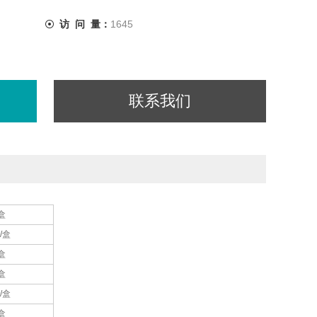
访 问 量：
1645
联系我们
盒
/盒
盒
盒
/盒
盒