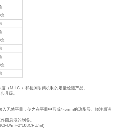
盒
/盒
盒
盒
/盒
盒
盒
/盒
盒
菌浓度（M.I.C.）和检测耐药机制的定量检测产品。
一步升级。
℃，倾入无菌平皿，使之在平皿中形成4-5mm的琼脂层。倾注后讲
工作菌悬液的制备。
l~2*108CFU/ml)