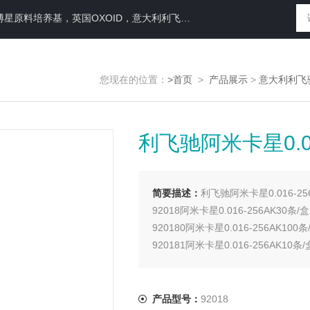
N运送培养基，即用性平板（血琼脂平板,Baird-Parker琼脂平板等），药典平板（TSA，SDA等）
您现在的位置：
>首页
>
产品展示
>
意大利利飞
利飞驰阿米卡星0.01
简要描述：
利飞驰阿米卡星0.016-25
92018阿米卡星0.016-256AK30条/盒
920180阿米卡星0.016-256AK100条
920181阿米卡星0.016-256AK10条/
产品型号：
92018