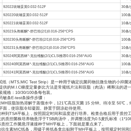
92022呋喃妥英0.032-512F
30条/
920220呋喃妥英0.032-512F
100条
920221呋喃妥英0.032-512F
10条/
92023头孢哌酮*-舒巴坦(2/1)0.016-256*CPS
30条/
920230头孢哌酮*-舒巴坦(2/1)0.016-256*CPS
100条
920231头孢哌酮*-舒巴坦(2/1)0.016-256*CPS
10条/
92024阿莫西林*-克拉维酸(2/1)CLSI推荐0.016-256*AUG
30条/
920240阿莫西林*-克拉维酸(2/1)CLSI推荐0.016-256*AUG
100条
920241阿莫西林*-克拉维酸(2/1)CLSI推荐0.016-256*AUG
10条/
试纸（MTS,MIC Test Strip）是一种用于确定抗菌药物抗微生物的小抑
提供的M.I.C梯度定量参比方法是常规纸片法和琼脂（肉汤）稀释法的进
规格：10/30/100条每包装。
敏条E-test条操作步骤：
MH琼脂加热溶解于蒸馏水中，121℃高压灭菌 15 分钟。待冷至 50
平面，使琼脂冷却凝固。静置于阴凉处待使用。
接种到TSA平板上，按照固定时间和温度进行培养。检查合格后用于质控
质控菌株培养物悬浮于TSB肉汤中，并调整浊度为0.5麦氏标准（1*108CFU/m
将质控工作菌悬浮液接种于MH平板上，下面就是重点来了。
的抗生素MIC纸条，用镊子将纸条拿出贴附于MH平板上，按照规定时间