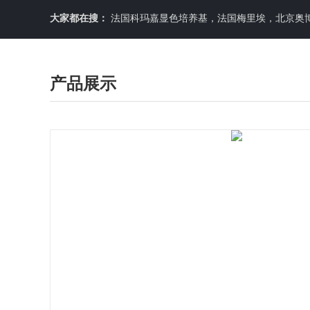
大家都在搜：
法国科玛嘉显色培养基，法国梅里埃，北京奥博星原料培养基，英国OXOID，意大利利飞驰E-TEXT药敏纸条，COPA
产品展示