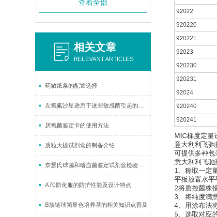
查看全部
92022
920220
920221
相关文章
92023
RELEVANT ARTICLES
920230
920231
药敏纸条的配置选择
92024
左氧氟沙星适用于这些敏感菌引起的治疗
920240
920241
厌氧菌鉴定卡的使用方法
MIC梯度定量
意大利利飞驰
质粒大提试剂盒的制备介绍
可提供多种包装
意大利利飞驰药
奈瑟氏球菌和嗜血菌鉴定试剂盒检验原理
1、称取一定量
平板放置水平
A70防化服的防护性能及设计特点
2将质控菌株
3、将纯度满意的
B族链球菌显色培养基的相关知识点普及
4、用涂布法
5、选取对应