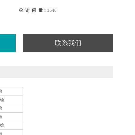
访 问 量：
1546
联系我们
盒
/盒
盒
盒
/盒
盒