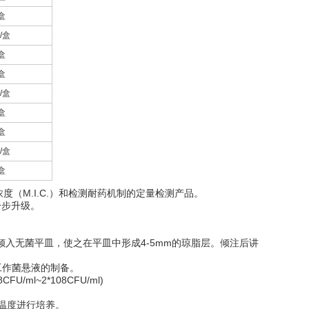
盒
/盒
盒
盒
/盒
盒
盒
/盒
盒
菌浓度（M.I.C.）和检测耐药机制的定量检测产品。
一步升级。
℃，倾入无菌平皿，使之在平皿中形成4-5mm的琼脂层。倾注后讲
工作菌悬液的制备。
l~2*108CFU/ml)
和温度进行培养。