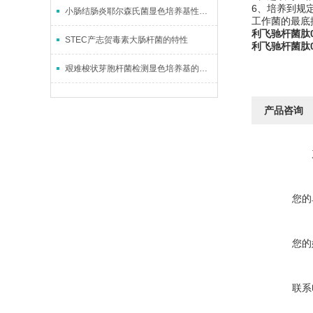
6、培养到规
小肠结肠炎耶尔森氏菌显色培养基性能优势
工作菌的最底
利飞驰杆菌肽0.
STEC产志贺毒素大肠杆菌的特性
利飞驰杆菌肽0.
艰难梭状芽胞杆菌检测显色培养基的原理及操作
产品咨询
您的
您的
联系