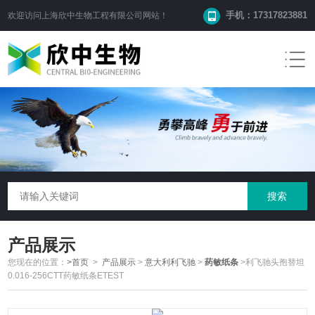
手机：17317823881
欢迎访问
上海欣中生物工程有限公司
网站！
产品展示
您现在的位置：
>首页
>
产品展示
>
意大利利飞驰
>
药敏纸条
>利飞驰头孢替坦
0.016-256CTT药敏纸条ETEST