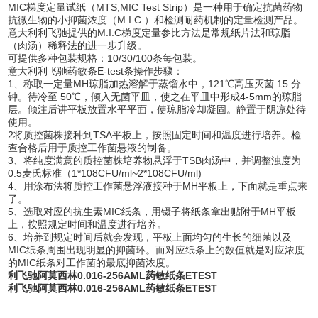
MIC梯度定量试纸（MTS,MIC Test Strip）是一种用于确定抗菌药物
抗微生物的小抑菌浓度（M.I.C.）和检测耐药机制的定量检测产品。
意大利利飞驰提供的M.I.C梯度定量参比方法是常规纸片法和琼脂
（肉汤）稀释法的进一步升级。
可提供多种包装规格：10/30/100条每包装。
意大利利飞驰药敏条E-test条操作步骤：
1、称取一定量MH琼脂加热溶解于蒸馏水中，121℃高压灭菌 15 分
钟。待冷至 50℃，倾入无菌平皿，使之在平皿中形成4-5mm的琼脂
层。倾注后讲平板放置水平平面，使琼脂冷却凝固。静置于阴凉处待
使用。
2将质控菌株接种到TSA平板上，按照固定时间和温度进行培养。检
查合格后用于质控工作菌悬液的制备。
3、将纯度满意的质控菌株培养物悬浮于TSB肉汤中，并调整浊度为
0.5麦氏标准（1*108CFU/ml~2*108CFU/ml)
4、用涂布法将质控工作菌悬浮液接种于MH平板上，下面就是重点来
了。
5、选取对应的抗生素MIC纸条，用镊子将纸条拿出贴附于MH平板
上，按照规定时间和温度进行培养。
6、培养到规定时间后就会发现，平板上面均匀的生长的细菌以及
MIC纸条周围出现明显的抑菌环。而对应纸条上的数值就是对应浓度
的MIC纸条对工作菌的最底抑菌浓度。
利飞驰阿莫西林0.016-256AML药敏纸条ETEST
利飞驰阿莫西林0.016-256AML药敏纸条ETEST