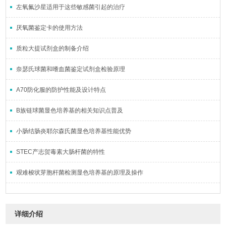
左氧氟沙星适用于这些敏感菌引起的治疗
厌氧菌鉴定卡的使用方法
质粒大提试剂盒的制备介绍
奈瑟氏球菌和嗜血菌鉴定试剂盒检验原理
A70防化服的防护性能及设计特点
B族链球菌显色培养基的相关知识点普及
小肠结肠炎耶尔森氏菌显色培养基性能优势
STEC产志贺毒素大肠杆菌的特性
艰难梭状芽胞杆菌检测显色培养基的原理及操作
详细介绍