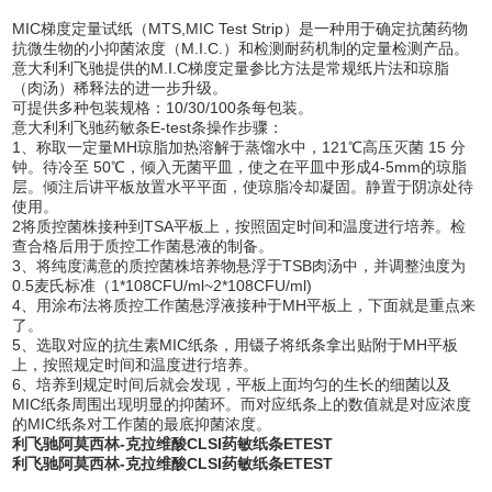
MIC梯度定量试纸（MTS,MIC Test Strip）是一种用于确定抗菌药物
抗微生物的小抑菌浓度（M.I.C.）和检测耐药机制的定量检测产品。
意大利利飞驰提供的M.I.C梯度定量参比方法是常规纸片法和琼脂
（肉汤）稀释法的进一步升级。
可提供多种包装规格：10/30/100条每包装。
意大利利飞驰药敏条E-test条操作步骤：
1、称取一定量MH琼脂加热溶解于蒸馏水中，121℃高压灭菌 15 分
钟。待冷至 50℃，倾入无菌平皿，使之在平皿中形成4-5mm的琼脂
层。倾注后讲平板放置水平平面，使琼脂冷却凝固。静置于阴凉处待
使用。
2将质控菌株接种到TSA平板上，按照固定时间和温度进行培养。检
查合格后用于质控工作菌悬液的制备。
3、将纯度满意的质控菌株培养物悬浮于TSB肉汤中，并调整浊度为
0.5麦氏标准（1*108CFU/ml~2*108CFU/ml)
4、用涂布法将质控工作菌悬浮液接种于MH平板上，下面就是重点来
了。
5、选取对应的抗生素MIC纸条，用镊子将纸条拿出贴附于MH平板
上，按照规定时间和温度进行培养。
6、培养到规定时间后就会发现，平板上面均匀的生长的细菌以及
MIC纸条周围出现明显的抑菌环。而对应纸条上的数值就是对应浓度
的MIC纸条对工作菌的最底抑菌浓度。
利飞驰阿莫西林-克拉维酸CLSI药敏纸条ETEST
利飞驰阿莫西林-克拉维酸CLSI药敏纸条ETEST