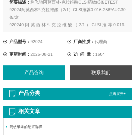
简要描述：
利飞驰阿莫西林-克拉维酸CLSI药敏纸条ETEST
92024阿莫西林*-克拉维酸（2/1）CLSI推荐0.016-256*AUG30
条/盒
920240阿莫西林*-克拉维酸（2/1）CLSI推荐0.016-
256*AUG100条/盒
920241阿莫西林*-克拉维酸（2/1）CLSI推荐0.016-
产品型号：
92024
厂商性质：
代理商
256*AUG10条/盒
更新时间：
2025-08-21
访 问 量：
1604
产品咨询
联系我们
产品分类
点击展开+
相关文章
药敏纸条的配置选择