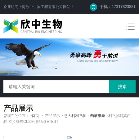
手机：17317823881
欢迎访问
上海欣中生物工程有限公司
网站！
产品展示
您现在的位置：
>首页
>
产品展示
>
意大利利飞驰
>
药敏纸条
>利飞驰阿莫西
林-克拉维酸CLSI药敏纸条ETEST