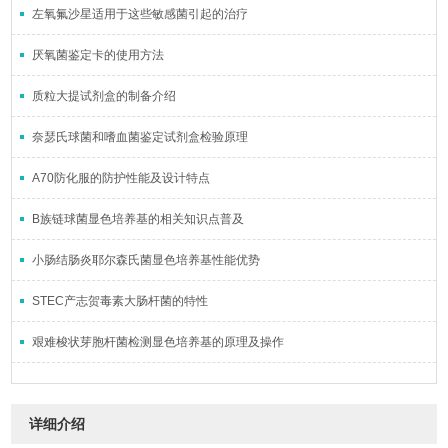
左氧氟沙星适用于这些敏感菌引起的治疗
厌氧菌鉴定卡的使用方法
质粒大提试剂盒的制备介绍
奈瑟氏球菌和嗜血菌鉴定试剂盒检验原理
A70防化服的防护性能及设计特点
B族链球菌显色培养基的相关知识点普及
小肠结肠炎耶尔森氏菌显色培养基性能优势
STEC产志贺毒素大肠杆菌的特性
艰难梭状芽胞杆菌检测显色培养基的原理及操作
详细介绍