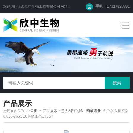
手机：17317823881
欢迎访问
上海欣中生物工程有限公司
网站！
产品展示
您现在的位置：
>首页
>
产品展示
>
意大利利飞驰
>
药敏纸条
>利飞驰头孢克洛
0.016-256CEC药敏纸条ETEST