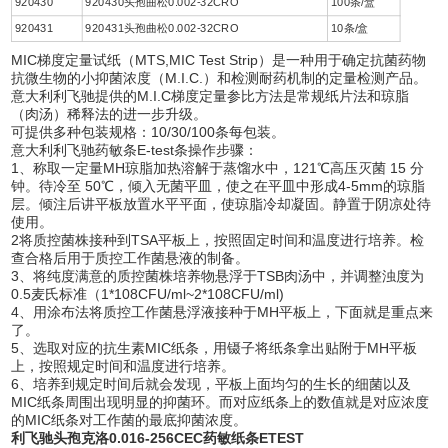
920430
920430头孢曲松0.002-32CRO
100条/盒
920431
920431头孢曲松0.002-32CRO
10条/盒
MIC梯度定量试纸（MTS,MIC Test Strip）是一种用于确定抗菌药物
抗微生物的小抑菌浓度（M.I.C.）和检测耐药机制的定量检测产品。
意大利利飞驰提供的M.I.C梯度定量参比方法是常规纸片法和琼脂
（肉汤）稀释法的进一步升级。
可提供多种包装规格：10/30/100条每包装。
意大利利飞驰药敏条E-test条操作步骤：
1、称取一定量MH琼脂加热溶解于蒸馏水中，121℃高压灭菌 15 分
钟。待冷至 50℃，倾入无菌平皿，使之在平皿中形成4-5mm的琼脂
层。倾注后讲平板放置水平平面，使琼脂冷却凝固。静置于阴凉处待
使用。
2将质控菌株接种到TSA平板上，按照固定时间和温度进行培养。检
查合格后用于质控工作菌悬液的制备。
3、将纯度满意的质控菌株培养物悬浮于TSB肉汤中，并调整浊度为
0.5麦氏标准（1*108CFU/ml~2*108CFU/ml)
4、用涂布法将质控工作菌悬浮液接种于MH平板上，下面就是重点来
了。
5、选取对应的抗生素MIC纸条，用镊子将纸条拿出贴附于MH平板
上，按照规定时间和温度进行培养。
6、培养到规定时间后就会发现，平板上面均匀的生长的细菌以及
MIC纸条周围出现明显的抑菌环。而对应纸条上的数值就是对应浓度
的MIC纸条对工作菌的最底抑菌浓度。
利飞驰头孢克洛0.016-256CEC药敏纸条ETEST