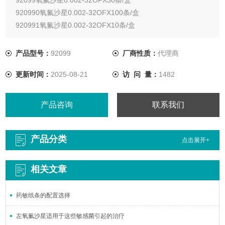
920990氧氟沙星0.002-32OFX100条/盒
920991氧氟沙星0.002-32OFX10条/盒
产品型号：
92099
厂商性质：
代理商
更新时间：
2025-08-21
访 问 量：
1482
产品咨询
联系我们
产品分类
点击展开+
相关文章
药敏纸条的配置选择
左氧氟沙星适用于这些敏感菌引起的治疗