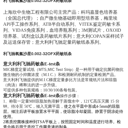
利飞驰氧氟沙星0.002-32OFX药敏纸条
上海欣中生物工程有限公司主营产品：科玛嘉显色培养基
（全国总代理）；自产微生物基础即用型培养基，梅里埃
API手工操作系列、ATB半自动系列、VITEK鉴定药敏卡系
列、VIDAS免疫系列，血培养瓶系列；3M测试片，OXOID
培养基、试剂盒以及药敏纸片系列；意大利COPAN采样拭子
及运送保存管；意大利利飞驰定量药敏纸条系列。
利飞驰氧氟沙星0.002-32OFX药敏纸条
意大利利飞驰药敏条
E-test条
MIC
梯度定量试纸（
MTS,
MIC
Test Strip
）
是一种用于确定抗菌药物抗
微生物的小抑菌浓度（
M.I.C.
）和检测耐药机制的定量检测产品。
意大利利飞驰提供的
M.I.C
梯度定量参比方法是常规纸片法和琼脂
（肉汤）稀释法的
进一步
升级。
可提供多种包装规格：
10/30/100
条每包装。
意大利利飞驰药敏条
E-test条
操作步骤：
1、称取一定量MH琼脂加热溶解于蒸馏水中，121℃高压灭菌 15 分
钟。待冷至 50℃，倾入无菌平皿，
使之在平皿中形成
4-5mm的琼脂
层。倾注后讲平板放置水平平面，使琼脂冷却凝固。静置于阴凉处待
使用。
2将质控菌株接种到TSA平板上，按照固定时间和温度进行培养。检
查合格后用于质控工作菌悬液的制备。