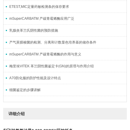
ETEST,MIC定量药敏检测条的保存要求
mSuperCARBATM 产碳青霉烯酶应用广泛
乳腺炎革兰氏阴性菌的预防措施
产气荚膜梭菌的检测、分离和计数显色培养基的储存条件
mSuperCARBATM 产碳青霉烯酶的作用与意义
梅里埃VITEK 革兰阴性菌鉴定卡(GN)的原理与作用介绍
A70防化服的防护性能及设计特点
细菌鉴定的步骤讲解
详细介绍