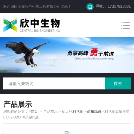
手机：17317823881
欢迎访问
上海欣中生物工程有限公司
网站！
产品展示
您现在的位置：
>首页
>
产品展示
>
意大利利飞驰
>
药敏纸条
>利飞驰氧氟沙星
0.002-32OFX药敏纸条