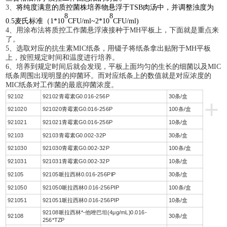
3、
将纯度满意的质控菌株培养物悬浮于
TSB肉汤中，并调整浊度为
8
8
0.5麦氏标准（1*10
CFU/ml~2*10
CFU/ml)
4、用涂布法将质控工作菌悬浮液接种于MH平板上，下面就是重点来
了。
5、选取对应的抗生素MIC纸条，用镊子将纸条拿出贴附于MH平板
上，按照规定时间和温度进行培养。
6、培养到规定时间后就会发现，平板上面均匀的生长的细菌以及MIC
纸条周围出现明显的抑菌环。而对应纸条上的数值就是对应浓度的
MIC纸条对工作菌的
最底
抑菌浓度。
92102
92102青霉素G0.016-256P
30条/盒
+
921020
921020青霉素G0.016-256P
100条/盒
921021
921021青霉素G0.016-256P
10条/盒
92103
92103青霉素G0.002-32P
30条/盒
921030
921030青霉素G0.002-32P
100条/盒
921031
921031青霉素G0.002-32P
10条/盒
92105
92105哌拉西林0.016-256PIP
30条/盒
921050
921050哌拉西林0.016-256PIP
100条/盒
921051
921051哌拉西林0.016-256PIP
10条/盒
92108哌拉西林*-他唑巴坦(4μg/mL)0.016-
92108
30条/盒
256*TZP