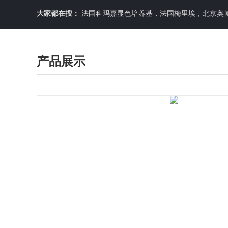
大家都在搜：
法国科玛嘉显色培养基，法国梅里埃，北京奥博星原料培养基，英国OXOID，意大利利飞驰E-TEXT药敏纸条，COPA
产品展示