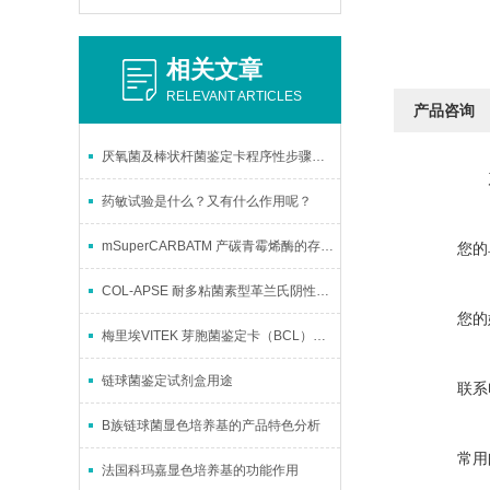
相关文章
RELEVANT ARTICLES
产品咨询
厌氧菌及棒状杆菌鉴定卡程序性步骤讲解
药敏试验是什么？又有什么作用呢？
mSuperCARBATM 产碳青霉烯酶的存储与运输
您的
COL-APSE 耐多粘菌素型革兰氏阴性菌适应性耐药的临床困境与突破
您的
梅里埃VITEK 芽胞菌鉴定卡（BCL）的使用方法
链球菌鉴定试剂盒用途
联系
B族链球菌显色培养基的产品特色分析
常用
法国科玛嘉显色培养基的功能作用