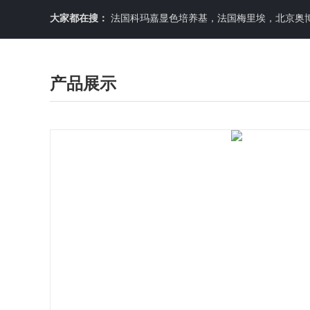
大家都在搜：
法国科玛嘉显色培养基，法国梅里埃，北京奥博星原料培养基，英国OXOID，意大利利飞驰E-TEXT药敏纸条，COPA
产品展示