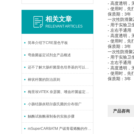
- 高度透明，
- 使用时，
保质期：3年
相关文章
一次性防滑聚
- 用于实验卫
RELEVANT ARTICLES
- 左右手通用
- 高度透明，
- 使用时，
简单介绍下CRE显色平板
保质期：3年
一次性防滑聚
弯曲菌鉴定试剂盒产品概述
- 用于实验卫
- 左右手通用
还不了解大肠杆菌显色培养基的可以进来看看
- 高度透明，
- 使用时，
保质期：3年
棒状杆菌的防治原则
梅里埃VITEK 奈瑟菌、嗜血杆菌鉴定卡(NH)的应用分析
小肠结肠炎耶尔森氏菌的分布很广
产品咨询
触酶试验酶液制备的实验步骤
mSuperCARBATM 产碳青霉烯酶的作用与意义