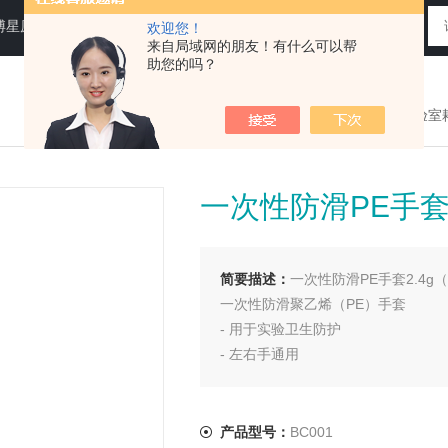
N运送培养基，即用性平板（血琼脂平板,Baird-Parker琼脂平板等），药典平板（TSA，SDA等）
欢迎您！
来自局域网的朋友！有什么可以帮
助您的吗？
您现在的位置：
>首页
>
产品展示
>
实验室
一次性防滑PE手套
简要描述：
一次性防滑PE手套2.4
一次性防滑聚乙烯（PE）手套
- 用于实验卫生防护
- 左右手通用
- 高度透明，无色无毒
- 使用时，先打开包装再进行使用，
保质期：3年
产品型号：
BC001