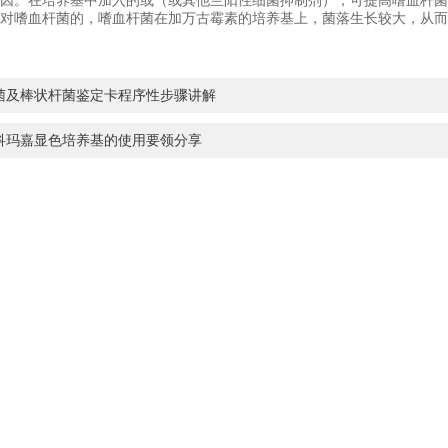
因。在培养基中加入的或（或其他兰阳性细菌抑制剂），可提高嗜血杆菌
对嗜血杆菌的，嗜血杆菌在加万古霉素的培养基上，菌落生长较大，从而
菌及棒状杆菌鉴定卡程序性步骤讲解
科玛嘉显色培养基的使用要领分享