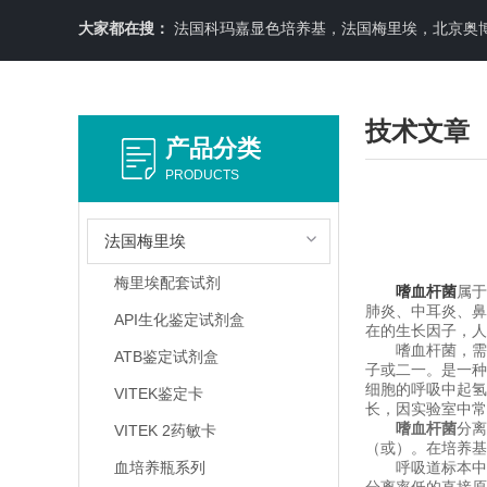
大家都在搜：
法国科玛嘉显色培养基，法国梅里埃，北京奥博星原料培养基，英国OXOID，意大利利飞驰E-TEXT药敏纸条，COPA
技术文章
产品分类
PRODUCTS
法国梅里埃
梅里埃配套试剂
嗜血杆菌
属于
肺炎、中耳炎、鼻
API生化鉴定试剂盒
在的生长因子，人
嗜血杆菌，需氧或性
ATB鉴定试剂盒
子或二一。是一种
细胞的呼吸中起氢
VITEK鉴定卡
长，因实验室中常
嗜血杆菌
分离
VITEK 2药敏卡
（或）。在培养基
血培养瓶系列
呼吸道标本中的