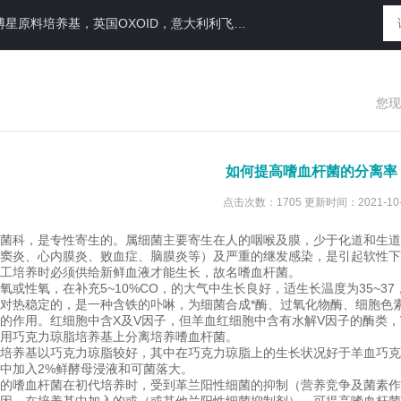
N运送培养基，即用性平板（血琼脂平板,Baird-Parker琼脂平板等），药典平板（TSA，SDA等）
您现
如何提高嗜血杆菌的分离率
点击次数：1705 更新时间：2021-10-
菌科，是专性寄生的。属细菌主要寄生在人的咽喉及膜，少于化道和生道
窦炎、心内膜炎、败血症、脑膜炎等）及严重的继发感染，是引起软性下
工培养时必须供给新鲜血液才能生长，故名嗜血杆菌。
氧，在补充5~10%CO，的大气中生长良好，适生长温度为35~37，pH
对热稳定的，是一种含铁的卟啉，为细菌合成*酶、过氧化物酶、细胞色
的作用。红细胞中含X及V因子，但羊血红细胞中含有水解V因子的酶类
用巧克力琼脂培养基上分离培养嗜血杆菌。
培养基以巧克力琼脂较好，其中在巧克力琼脂上的生长状况好于羊血巧克
中加入2%鲜酵母浸液和可菌落大。
嗜血杆菌在初代培养时，受到革兰阳性细菌的抑制（营养竞争及菌素作