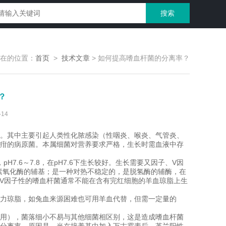
在的位置：
首页
>
技术文章
>
如何提高嗜血杆菌的分离率？
？
14
。其中主要引起人类性化脓感染（性咽炎、喉炎、气管炎、
疳的病原菌。本属细菌对营养要求严格，生长时需血液中存
7.6～7.8，在pH7.6下生长较好。生长需要又因子、V因
素氧化酶的辅基；是一种对热不稳定的，是脱氢酶的辅酶，在
，V因子性的嗜血杆菌通常不能在含有完红细胞的羊血琼脂上生
力琼脂，如兔血来源困难也可用羊血代替，但需一定量的
用），菌落细小不易与其他细菌相区别，这是造成嗜血杆菌