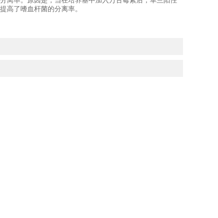
分离率。原因是，当在培养基中加入万古霉素后，革兰阳性
提高了嗜血杆菌的分离率。