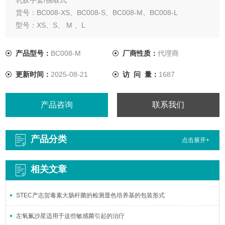
货号：BC008-XS、BC008-S、BC008-M、BC008-L
型号：XS、S、 M 、L
规格：100只/盒，10盒/箱
• 抗拉强度高，呵护备至
产品型号：
BC008-M
厂商性质：
代理商
• 弹性好，灵活舒适，缓解手部疲劳
更新时间：
2025-08-21
访 问 量：
1687
• 全微麻表面，增强干湿抓握能力
• 氯洗除粉工艺，降低致敏机率
• 左右手通用，穿戴方便
产品咨询
联系我们
产品分类
点击展开+
相关文章
STEC产志贺毒素大肠杆菌的检测显色培养基的包装形式
左氧氟沙星适用于这些敏感菌引起的治疗