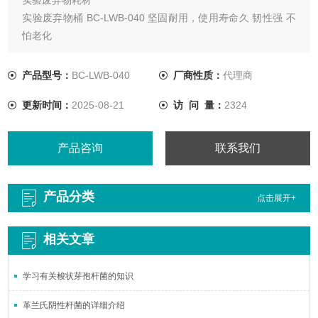
实验废弃物桶 BC-LWB-040 坚固耐用，使用寿命久 韧性强 不
怕老化
产品型号：
BC-LWB-040
厂商性质：
代理商
更新时间：
2025-08-21
访 问 量：
2324
产品咨询
联系我们
产品分类
点击展开+
相关文章
学习有关梭状芽孢杆菌的知识
革兰氏阴性杆菌的详细介绍