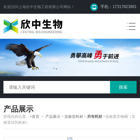
手机：17317823881
欢迎访问
上海欣中生物工程有限公司
网站！
产品展示
您现在的位置：
>首页
>
产品展示
>
实验室耗材
>
所有耗材
>实验废弃物桶（实
验室试剂耗材）