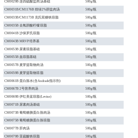
CM0029B 连四硫酸盐肉汤基础
500g/瓶
CM0031B/CM1176B 煌绿2%胆盐肉汤
500g/瓶
CM0033B/CM1173B 克氏双糖铁琼脂
500g/瓶
CM0035B 去氧胆酸柠檬琼脂
500g/瓶
CM0041B 沙保罗氏琼脂
500g/瓶
CM0043B MRVP培养基
500g/瓶
CM0053B 尿素琼脂基础
500g/瓶
CM0055B 血琼脂基础
500g/瓶
CM0057B 麦芽提取物肉汤
500g/瓶
CM0059B 麦芽提取物琼脂
500g/瓶
CM0061B 蛋白胨水(含Andrade指示剂)
500g/瓶
CM0067B 2号营养肉汤
500g/瓶
CM0069B 伊红美蓝琼脂(Levine)
500g/瓶
CM0071B 尿素肉汤基础
500g/瓶
CM0073B 葡萄糖胰蛋白胨肉汤
500g/瓶
CM0075B 葡萄糖胰蛋白胨琼脂
500g/瓶
CM0077B 肝肉汤
500g/瓶
CM0079B 亚硫酸铁琼脂
500g/瓶