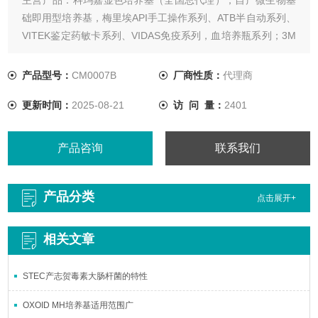
础即用型培养基，梅里埃API手工操作系列、ATB半自动系列、
VITEK鉴定药敏卡系列、VIDAS免疫系列，血培养瓶系列；3M
测试片，OXOID培​养基、试剂盒以及药敏纸片系列；意大利
COPAN采样拭子及运送保存管；意大利利飞驰定量药敏纸条系
产品型号：
CM0007B
厂商性质：
代理商
列等。
更新时间：
2025-08-21
访 问 量：
2401
产品咨询
联系我们
产品分类
点击展开+
相关文章
STEC产志贺毒素大肠杆菌的特性
OXOID MH培养基适用范围广