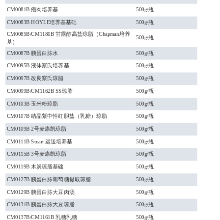
CM0081B 疱肉培养基
500g/瓶
CM0083B HOYLE培养基基础
500g/瓶
CM0085B/CM1180B 甘露醇高盐琼脂（Chapman培养
500g/瓶
基）
CM0087B 胰蛋白胨水
500g/瓶
CM0095B 液体察氏培养基
500g/瓶
CM0097B 改良察氏琼脂
500g/瓶
CM0099B/CM1162B SS琼脂
500g/瓶
CM0103B 玉米粉琼脂
500g/瓶
CM0107B 结晶紫中性红胆盐（乳糖）琼脂
500g/瓶
CM0109B 2号麦康凯琼脂
500g/瓶
CM0111B Stuart 运送培养基
500g/瓶
CM0115B 3号麦康凯琼脂
500g/瓶
CM0119B 木炭琼脂基础
500g/瓶
CM0127B 胰蛋白胨葡萄糖提取琼脂
500g/瓶
CM0129B 胰蛋白胨大豆肉汤
500g/瓶
CM0131B 胰蛋白胨大豆琼脂
500g/瓶
CM0137B/CM1161B 乳糖乳糖
500g/瓶