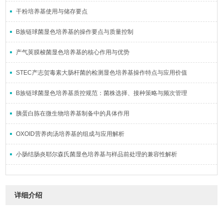
干粉培养基使用与储存要点
B族链球菌显色培养基的操作要点与质量控制
产气荚膜梭菌显色培养基的核心作用与优势
STEC产志贺毒素大肠杆菌的检测显色培养基操作特点与应用价值
B族链球菌显色培养基质控规范：菌株选择、接种策略与频次管理
胰蛋白胨在微生物培养基制备中的具体作用
OXOID营养肉汤培养基的组成与应用解析
小肠结肠炎耶尔森氏菌显色培养基与样品前处理的兼容性解析
详细介绍