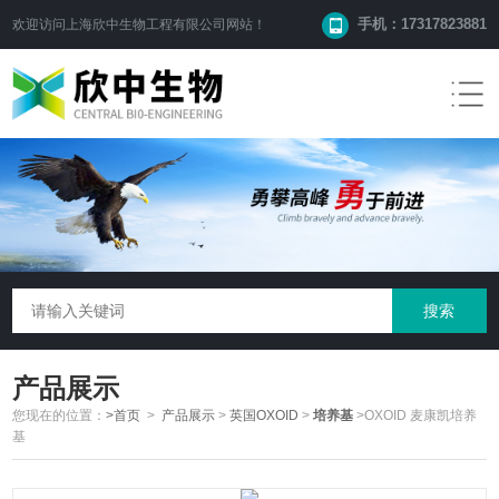
手机：17317823881
欢迎访问
上海欣中生物工程有限公司
网站！
产品展示
您现在的位置：
>首页
>
产品展示
>
英国OXOID
>
培养基
>OXOID 麦康凯培养
基