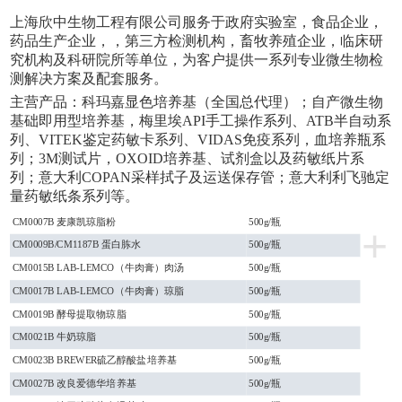
上海欣中生物工程有限公司
服务于政府实验室，食品企业，
药品生产企业，，第三方检测机构，畜牧养殖企业，临床研
究机构及科研院所等单位，为客户提供一系列专业微生物检
测解决方案及配套服务。
主营产品：科玛嘉显色培养基（全国总代理）；自产微生物
基础即用型培养基，梅里埃
API手工操作系列、ATB半自动系
列、VITEK鉴定药敏卡系列、VIDAS免疫系列，血培养瓶系
列；3M测试片，OXOID培养基、试剂盒以及药敏纸片系
列；意大利COPAN采样拭子及运送保存管；意大利利飞驰定
量药敏纸条系列
等。
CM0007B 麦康凯琼脂粉
500g/瓶
+
CM0009B/CM1187B 蛋白胨水
500g/瓶
CM0015B LAB-LEMCO（牛肉膏）肉汤
500g/瓶
CM0017B LAB-LEMCO（牛肉膏）琼脂
500g/瓶
CM0019B 酵母提取物琼脂
500g/瓶
CM0021B 牛奶琼脂
500g/瓶
CM0023B BREWER硫乙醇酸盐培养基
500g/瓶
CM0027B 改良爱德华培养基
500g/瓶