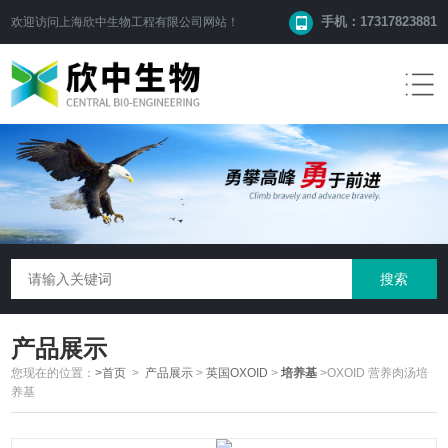
手机：17317823881
欢迎访问
上海欣中生物工程有限公司
网站！
产品展示
您现在的位置：
>首页
>
产品展示
>
英国OXOID
>
培养基
>OXOID 营养肉汤培
养基