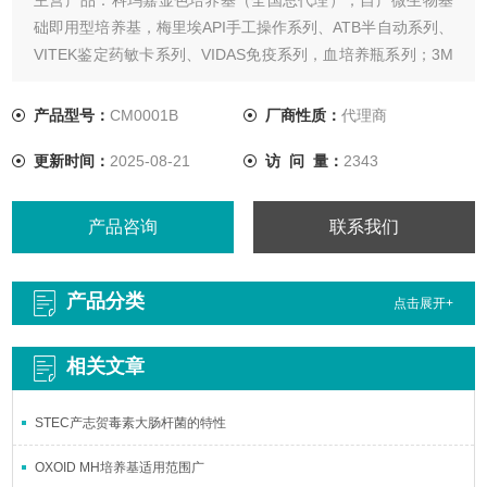
础即用型培养基，梅里埃API手工操作系列、ATB半自动系列、
VITEK鉴定药敏卡系列、VIDAS免疫系列，血培养瓶系列；3M
测试片，OXOID培​养基、试剂盒以及药敏纸片系列；意大利
COPAN采样拭子及运送保存管；意大利利飞驰定量药敏纸条系
产品型号：
CM0001B
厂商性质：
代理商
列等
更新时间：
2025-08-21
访 问 量：
2343
产品咨询
联系我们
产品分类
点击展开+
相关文章
STEC产志贺毒素大肠杆菌的特性
OXOID MH培养基适用范围广