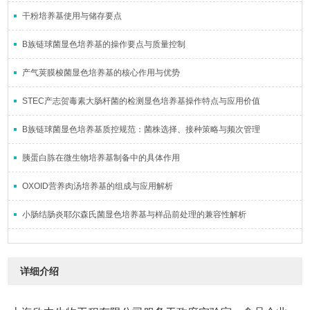
干粉培养基使用与储存要点
B族链球菌显色培养基的操作要点与质量控制
产气荚膜梭菌显色培养基的核心作用与优势
STEC产志贺毒素大肠杆菌的检测显色培养基操作特点与应用价值
B族链球菌显色培养基质控规范：菌株选择、接种策略与频次管理
胰蛋白胨在微生物培养基制备中的具体作用
OXOID营养肉汤培养基的组成与应用解析
小肠结肠炎耶尔森氏菌显色培养基与样品前处理的兼容性解析
详细介绍