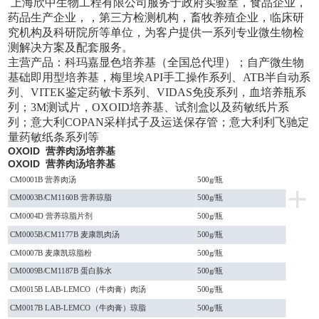
上海欣中生物工程有限公司
服务于政府实验室，食品企业，
药品生产企业，，第三方检测机构，畜牧养殖企业，临床研
究机构及科研院所等单位，为客户提供一系列专业微生物检
测解决方案及配套服务。
主营产品：科玛嘉显色培养基（全国总代理）；自产微生物
基础即用型培养基，梅里埃
API手工操作系列、ATB半自动系
列、VITEK鉴定药敏卡系列、VIDAS免疫系列，血培养瓶系
列；3M测试片，OXOID培养基、试剂盒以及药敏纸片系
列；意大利COPAN采样拭子及运送保存管；意大利利飞驰定
量药敏纸条系列
等
OXOID 营养肉汤培养基
OXOID 营养肉汤培养基
CM0001B 营养肉汤
500g/瓶
+
CM0003B/CM1160B 营养琼脂
500g/瓶
CM0004D 营养琼脂片剂
500g/瓶
CM0005B/CM1177B 麦康凯肉汤
500g/瓶
CM0007B 麦康凯琼脂粉
500g/瓶
CM0009B/CM1187B 蛋白胨水
500g/瓶
CM0015B LAB-LEMCO（牛肉膏）肉汤
500g/瓶
CM0017B LAB-LEMCO（牛肉膏）琼脂
500g/瓶