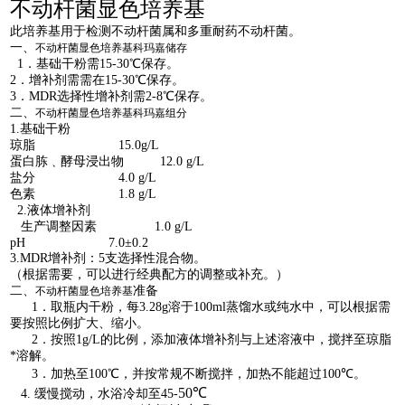
不动杆菌显色培养基
此培养基用于检测不动杆菌属和多重耐药不动杆菌。
一、
不动杆菌显色培养基科玛嘉储存
1
．基础干粉需
15-30
℃保存。
2
．增补剂需需在
15-30
℃保存。
3
．
MDR
选择性增补剂需
2-8
℃保存。
二、
不动杆菌显色培养基科玛嘉组分
1.
基础干粉
琼脂
15.0g/L
蛋白胨﹑酵母浸出物
12.0 g/L
盐分
4.0 g/L
色素
1.8 g/L
2.
液体增补剂
生产调整因素
1.0 g/L
pH 7.0
±
0.2
3.MDR
增补剂：
5
支选择性混合物。
（根据需要，可以进行经典配方的调整或补充。）
二、
准备
不动杆菌显色培养基
1
．取瓶内干粉，每
3.28g
溶于
100ml
蒸馏水或纯水中，可以根据需
要按照比例扩大、缩小。
2
．按照
1g/L
的比例，添加液体增补剂与上述溶液中，搅拌至琼脂
*溶解。
3
．加热至
100
℃，并按常规不断搅拌，加热不能超过
100
℃。
50
℃
4.
缓慢搅动，水浴冷却至
45-