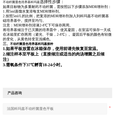
选择性步骤：
不动杆菌显色培养基科玛嘉
如果目标物为多重耐药不动杆菌，需按照以下步骤添加
MDR
增补剂：
1.
用
5ml
蒸馏水复溶每支
MDR
增补剂。
2.
按照
5ml/L
的比例，把复溶的
MDR
增补剂加入到科玛嘉不动杆菌基
础培养基中。搅拌至均匀。
注意：
MDR
增补剂溶液
2-8
℃下可保存两周。
将培养基倾注于已灭菌的培养皿中，使其凝固，在室温可保存一天或
在冰箱里贮存两周（避光、干燥，
2-8
℃）。凝固后平板的颜色有轻微
的变化，从黄色转变至浅橘色。
三、
不动杆菌显色培养基科玛嘉接种
1.
如果平板放置在冰箱保存，使用前请先恢复至室温。
2.
倾注样本至平板上（直接倾注或适当的肉汤增菌之后倾
注）
3.
需氧条件下
37
℃孵育
18-24
小时。
产品咨询