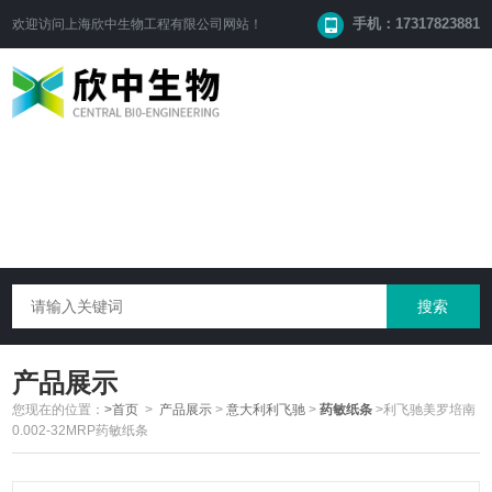
手机：17317823881
欢迎访问
上海欣中生物工程有限公司
网站！
产品展示
您现在的位置：
>首页
>
产品展示
>
意大利利飞驰
>
药敏纸条
>利飞驰美罗培南
0.002-32MRP药敏纸条