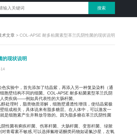
技术文章
>
COL-APSE 耐多粘菌素型革兰氏阴性菌的现状说明
性菌的现状说明
14
染色实验中，首先添加了结晶紫，再添入另一种复染染料（通
壁结构不同的细菌。COL-APSE 耐多粘菌素型革兰氏阴
人类疾病——例如具代表性的大肠杆菌。
乙醇处理时，脂类物质溶解，细胞壁通透性增强，使结晶紫极
壁组成相关，具体说来有脂多糖层。在人体中，可以激发一
就是细胞素产生并释放导致的。因为脂多糖在革兰氏阴性菌
阴性菌有痢疾杆菌、伤寒杆菌、大肠杆菌、变形杆菌、绿脓
则对青霉素不敏感,可以选择氟喹诺酮类药物如诺氟沙星，左氧