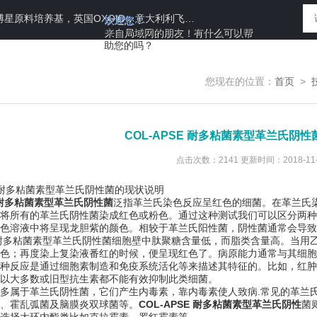
N运送培养基，即用性平板（血琼脂平板,Baird-Parker琼脂平板等），药典平板（TSA，SDA等）
欢迎您！
来自局域网的朋友！有什么可以帮
助您的吗？
您现在的位置：
首页
>
COL-APSE 耐多粘菌素型革兰氏阴
点击次数：2141 更新时间：2018-11-
 耐多粘菌素型革兰氏阴性菌的现状说明
E 耐多粘菌素型革兰氏阴性菌
泛指革兰氏染色反应呈红色的细菌。在革兰氏
将所有的革兰氏阴性菌染成红色或粉色。通过这种测试我们可以区分两种细胞
色溶液中将呈现龙胆紫的颜色。相较于革兰氏阳性菌，阴性菌通常会导致
 耐多粘菌素型革兰氏阴性菌细胞壁中肽聚糖含量低，而脂类含量高。当用
色；再度染上复染液番红的时候，便呈现红色了。病原能力通常与其细胞
种反应是通过细胞素制造和免疫系统活化等来描述其特征的。比如，红肿
以大多数或旧型抗生素都不能有效抑制此类细菌。
属于革兰氏阴性菌，它们产生内毒素，靠内毒素使人致病.常见的革兰氏
、霍乱弧菌及脑膜炎双球菌等。
COL-APSE 耐多粘菌素型革兰氏阴性
菌