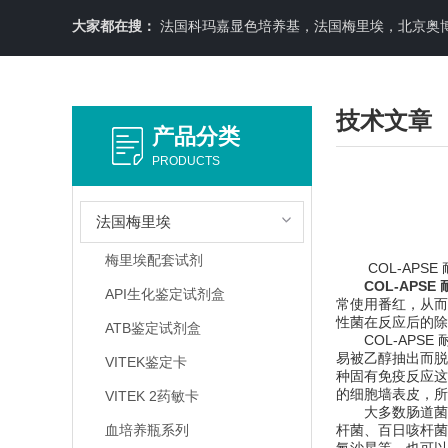
大家都在搜：
法国科玛嘉显色培养基，法国梅里埃，北京奥博星原料培养基，英国OXOID，意大利利飞驰E-TEXT药敏纸条，COPA
技术文章
产品分类
PRODUCTS
法国梅里埃
梅里埃配套试剂
COL-APSE
COL-APS
API生化鉴定试剂盒
常使用番红，从而
性菌在反应后的除
ATB鉴定试剂盒
COL-APSE
易被乙醇抽出而脱
VITEK鉴定卡
种固有免疫反应这
的细胞墙表皮，所
VITEK 2药敏卡
大多数肠道菌多
血培养瓶系列
杆菌、百日咳杆菌