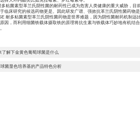
选择大环内酯类比如克拉霉素、罗红霉素等。
 耐多粘菌素型革兰氏阴性菌的耐药性已成为危害人类健康的重大威胁，目
于临床研究的候选药物更是。因此研发广谱、强效抗革兰氏阴性菌药物是
SE 耐多粘菌素型革兰氏阴性菌药物是世界难题，因为阴性菌耐药机制远
原因，而利用细菌铁载体摄取铁的原理将抗生素与铁载体巧妙地有机结合
。
来了解下金黄色葡萄球菌是什么
链球菌显色培养基的产品特色分析