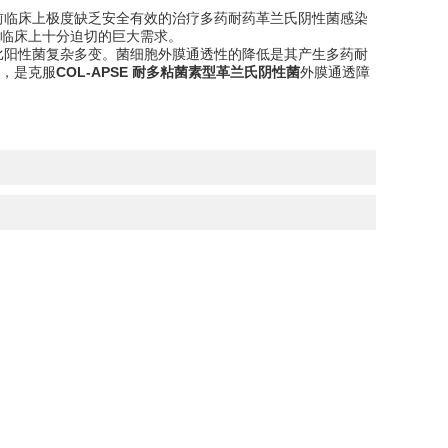
前临床上极度缺乏安全有效的治疗多药耐药革兰氏阴性菌感染
临床上十分迫切的巨大需求。
比阳性菌复杂多变。菌细胞外膜通透性的降低是其产生多药耐
，是克服
COL-APSE 耐多粘菌素型革兰氏阴性菌
外膜通透障