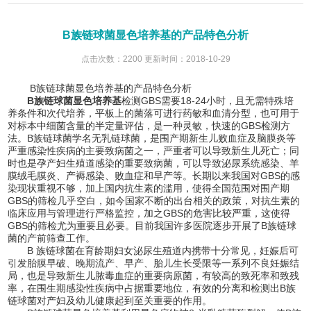
B族链球菌显色培养基的产品特色分析
点击次数：2200 更新时间：2018-10-29
B族链球菌显色培养基的产品特色分析
B族链球菌显色培养基
检测GBS需要18-24小时，且无需特殊培
养条件和次代培养，平板上的菌落可进行药敏和血清分型，也可用于
对标本中细菌含量的半定量评估，是一种灵敏，快速的GBS检测方
法。B族链球菌学名无乳链球菌，是围产期新生儿败血症及脑膜炎等
严重感染性疾病的主要致病菌之一，严重者可以导致新生儿死亡；同
时也是孕产妇生殖道感染的重要致病菌，可以导致泌尿系统感染、羊
膜绒毛膜炎、产褥感染、败血症和早产等。长期以来我国对GBS的感
染现状重视不够，加上国内抗生素的滥用，使得全国范围对围产期
GBS的筛检几乎空白，如今国家不断的出台相关的政策，对抗生素的
临床应用与管理进行严格监控，加之GBS的危害比较严重，这使得
GBS的筛检尤为重要且必要。目前我国许多医院逐步开展了B族链球
菌的产前筛查工作。
B 族链球菌在育龄期妇女泌尿生殖道内携带十分常见，妊娠后可
引发胎膜早破、晚期流产、早产、胎儿生长受限等一系列不良妊娠结
局，也是导致新生儿脓毒血症的重要病原菌，有较高的致死率和致残
率，在围生期感染性疾病中占据重要地位，有效的分离和检测出B族
链球菌对产妇及幼儿健康起到至关重要的作用。