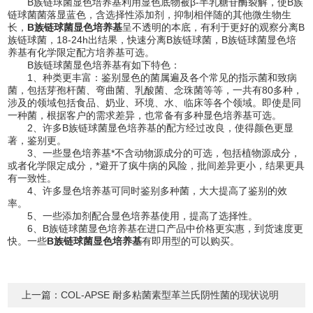
B族链球菌显色培养基利用显色底物被β-半乳糖苷酶裂解，使B族
链球菌菌落显蓝色，含选择性添加剂，抑制相伴随的其他微生物生
长，
B族链球菌显色培养基
呈不透明的本底，有利于更好的观察分离B
族链球菌，18-24h出结果，快速分离B族链球菌，B族链球菌显色培
养基有化学限定配方培养基可选。
B族链球菌显色培养基有如下特色：
1、种类更丰富：鉴别显色的菌属遍及各个常见的指示菌和致病
菌，包括芽孢杆菌、弯曲菌、乳酸菌、念珠菌等等，一共有80多种，
涉及的领域包括食品、奶业、环境、水、临床等各个领域。即使是同
一种菌，根据客户的需求差异，也常备有多种显色培养基可选。
2、许多B族链球菌显色培养基的配方经过改良，使得颜色更显
著，鉴别更。
3、一些显色培养基*不含动物源成分的可选，包括植物源成分，
或者化学限定成分，*避开了疯牛病的风险，批间差异更小，结果更具
有一致性。
4、许多显色培养基可同时鉴别多种菌，大大提高了鉴别的效
率。
5、一些添加剂配合显色培养基使用，提高了选择性。
6、B族链球菌显色培养基在进口产品中价格更实惠，到货速度更
快。一些
B族链球菌显色培养基
有即用型的可以购买。
上一篇：
COL-APSE 耐多粘菌素型革兰氏阴性菌的现状说明