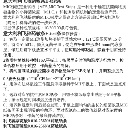
意大利利飞驰药敏条
E-test条
MIC
梯度定量试纸（
MTS,
MIC
Test Strip
）
是一种用于确定抗菌药物抗
微生物的小抑菌浓度（
M.I.C.
）和检测耐药机制的定量检测产品。
意大利利飞驰提供的
M.I.C
梯度定量参比方法是常规纸片法和琼脂
（肉汤）稀释法的
进一步
升级。
可提供多种包装规格：
10/30/100
条每包装。
意大利利飞驰药敏条
E-test条
操作步骤：
1、称取一定量MH琼脂加热溶解于蒸馏水中，121℃高压灭菌 15 分
钟。待冷至 50℃，倾入无菌平皿，
使之在平皿中形成
4-5mm的琼脂
层。倾注后讲平板放置水平平面，使琼脂冷却凝固。静置于阴凉处待
使用。
2将质控菌株接种到TSA平板上，按照固定时间和温度进行培养。检
查合格后用于质控工作菌悬液的制备。
3、
将纯度满意的质控菌株培养物悬浮于
TSB肉汤中，并调整浊度为
8
8
0.5麦氏标准（1*10
CFU/ml~2*10
CFU/ml)
4、用涂布法将质控工作菌悬浮液接种于MH平板上，下面就是重点来
了。
5、选取对应的抗生素MIC纸条，用镊子将纸条拿出贴附于MH平板
上，按照规定时间和温度进行培养。
6、培养到规定时间后就会发现，平板上面均匀的生长的细菌以及MIC
纸条周围出现明显的抑菌环。而对应纸条上的数值就是对应浓度的
MIC纸条对工作菌的
最底
抑菌浓度。
利飞驰萘啶酸0.016-256NA药敏纸条
利飞驰萘啶酸0.016-256NA药敏纸条