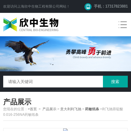
手机：17317823881
欢迎访问
上海欣中生物工程有限公司
网站！
产品展示
您现在的位置：
>首页
>
产品展示
>
意大利利飞驰
>
药敏纸条
>利飞驰萘啶酸
0.016-256NA药敏纸条