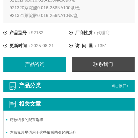
921320萘啶酸0.016-256NA100条/盒
921321萘啶酸0.016-256NA10条/盒
产品型号：
92132
厂商性质：
代理商
更新时间：
2025-08-21
访 问 量：
1351
产品咨询
联系我们
产品分类
点击展开+
相关文章
药敏纸条的配置选择
左氧氟沙星适用于这些敏感菌引起的治疗