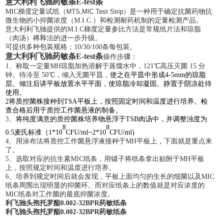
意大利利飞驰药敏条
E-test条
MIC
梯度定量试纸（
MTS,
MIC
Test Strip
）
是一种用于确定抗菌药物抗
微生物的小抑菌浓度（
M.I.C.
）和检测耐药机制的定量检测产品。
意大利利飞驰提供的
M.I.C
梯度定量参比方法是常规纸片法和琼脂
（肉汤）稀释法的
进一步
升级。
可提供多种包装规格：
10/30/100
条每包装。
意大利利飞驰药敏条
E-test条
操作步骤：
1、称取一定量MH琼脂加热溶解于蒸馏水中，121℃高压灭菌 15 分
钟。待冷至 50℃，倾入无菌平皿，
使之在平皿中形成
4-5mm的琼脂
层。倾注后讲平板放置水平平面，使琼脂冷却凝固。静置于阴凉处待
使用。
2将质控菌株接种到TSA平板上，按照固定时间和温度进行培养。检
查合格后用于质控工作菌悬液的制备。
3、
将纯度满意的质控菌株培养物悬浮于
TSB肉汤中，并调整浊度为
8
8
0.5麦氏标准（1*10
CFU/ml~2*10
CFU/ml)
4、用涂布法将质控工作菌悬浮液接种于MH平板上，下面就是重点来
了。
5、选取对应的抗生素MIC纸条，用镊子将纸条拿出贴附于MH平板
上，按照规定时间和温度进行培养。
6、培养到规定时间后就会发现，平板上面均匀的生长的细菌以及MIC
纸条周围出现明显的抑菌环。而对应纸条上的数值就是对应浓度的
MIC纸条对工作菌的
最底
抑菌浓度。
利飞驰头孢托罗酯0.002-32BPR药敏纸条
利飞驰头孢托罗酯0.002-32BPR药敏纸条