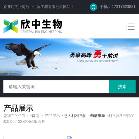
手机：17317823881
欢迎访问
上海欣中生物工程有限公司
网站！
产品展示
您现在的位置：
>首页
>
产品展示
>
意大利利飞驰
>
药敏纸条
>利飞驰头孢托罗
酯0.002-32BPR药敏纸条