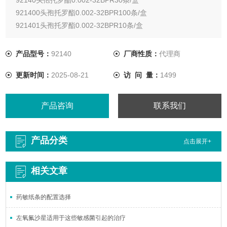
921400头孢托罗酯0.002-32BPR100条/盒
921401头孢托罗酯0.002-32BPR10条/盒
产品型号：
92140
厂商性质：
代理商
更新时间：
2025-08-21
访 问 量：
1499
产品咨询
联系我们
产品分类
点击展开+
相关文章
药敏纸条的配置选择
左氧氟沙星适用于这些敏感菌引起的治疗