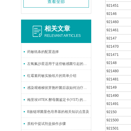
查看全部
921451
92146
921460
相关文章
921461
RELEVANT ARTICLES
92147
921470
药敏纸条的配置选择
921471
92148
左氧氟沙星适用于这些敏感菌引起的治疗
921480
红霉素药敏实验纸片的简单介绍
921481
92149
感染艰难梭状芽胞杆菌后该如何治疗与预防？
921490
梅里埃VITEK 酵母菌鉴定卡(YST) 的核心特点与使用要点
921491
B族链球菌显色培养基的相关知识点普及
92150
921500
质粒中提试剂盒操作步骤
921501