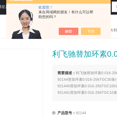
N运送培养基，即用性平板（血琼脂平板,Baird-Parker琼脂平板等），药典平板（TSA，SDA等）
欢迎您！
来自局域网的朋友！有什么可以帮
助您的吗？
您现在的位置：
>首页
>
产品展示
>
意大
利飞驰替加环素0.0
简要描述：
利飞驰替加环素0.016-2
92144替加环素0.016-256TGC30条
921440替加环素0.016-256TGC100
921441替加环素0.016-256TGC10
产品型号：
92144