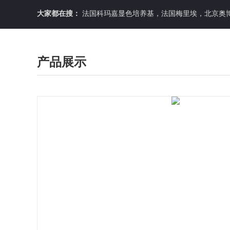
大家都在搜：
法国科玛嘉显色培养基，法国梅里埃，北京奥博星原料培养基，英国OXOID，意大利利飞驰E-TEXT药敏纸条，COPA
产品展示