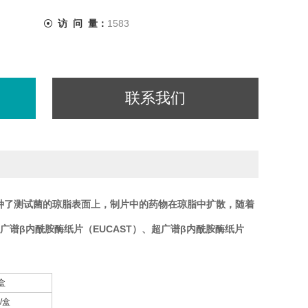
访 问 量：
1583
联系我们
经接种了测试菌的琼脂表面上，制片中的药物在琼脂中扩散，随着
广谱β内酰胺酶纸片（EUCAST）、超广谱β内酰胺酶纸片
盒
/盒