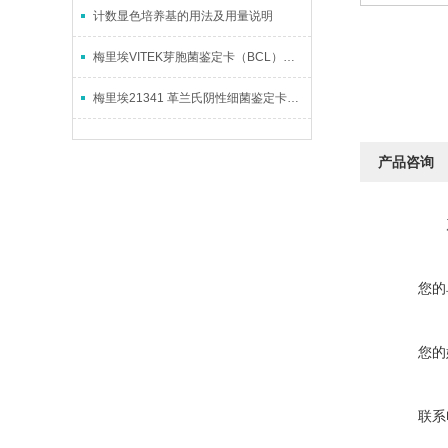
计数显色培养基的用法及用量说明
梅里埃VITEK芽胞菌鉴定卡（BCL）实操应用与使用要点
梅里埃21341 革兰氏阴性细菌鉴定卡说明书
产品咨询
您的
您的
联系