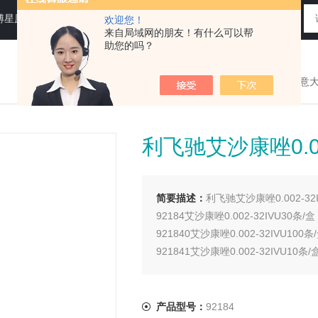
N运送培养基，即用性平板（血琼脂平板,Baird-Parker琼脂平板等），药典平板（TSA，SDA等）
欢迎您！
来自局域网的朋友！有什么可以帮
助您的吗？
您现在的位置：
>首页
>
产品展示
>
意
利飞驰艾沙康唑0.0
简要描述：
利飞驰艾沙康唑0.002-3
92184艾沙康唑0.002-32IVU30条/盒
921840艾沙康唑0.002-32IVU100条
921841艾沙康唑0.002-32IVU10条/
产品型号：
92184