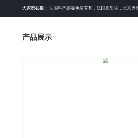
大家都在搜：
法国科玛嘉显色培养基，法国梅里埃，北京奥博星原料培养基，英国OXOID，意大利利飞驰E-TEXT药敏纸条，COPA
产品展示