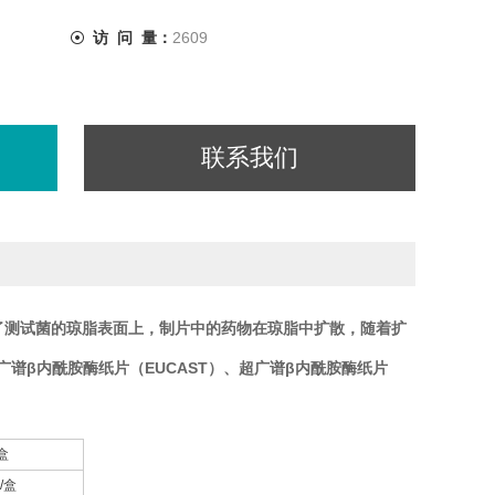
访 问 量：
2609
联系我们
接种了测试菌的琼脂表面上，制片中的药物在琼脂中扩散，随着扩
广谱β内酰胺酶纸片（EUCAST）、超广谱β内酰胺酶纸片
盒
/盒