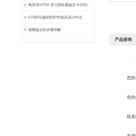
梅里埃VITEK 革兰阴性菌鉴定卡(GN)的原理与作用介绍
A70防化服的防护性能及设计特点
细菌鉴定的步骤讲解
产品咨询
您的
您的
联系