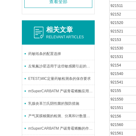
查看全部
921511
92152
921520
相关文章
921521
RELEVANT ARTICLES
92153
921530
药敏纸条的配置选择
921531
92154
左氧氟沙星适用于这些敏感菌引起的治疗
921540
ETEST,MIC定量药敏检测条的保存要求
921541
92155
mSuperCARBATM 产碳青霉烯酶应用广泛
921550
乳腺炎革兰氏阴性菌的预防措施
921551
产气荚膜梭菌的检测、分离和计数显色培养基的储存条件
92156
921560
mSuperCARBATM 产碳青霉烯酶的作用与意义
921561