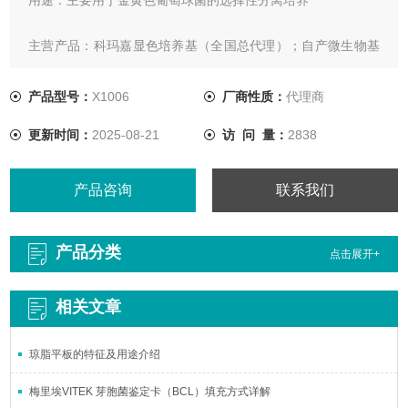
主营产品：科玛嘉显色培养基（全国总代理）；自产微生物基
础即用型培养基，梅里埃API手工操作系列、ATB半自动系列、
VITEK鉴定药敏卡系列、VIDAS免疫系列，血培养瓶系列；3M
产品型号：
X1006
厂商性质：
代理商
测试片，OXOID培​养基、试剂盒以及药敏纸片系列；意大利
更新时间：
2025-08-21
访 问 量：
2838
COPAN采样拭子及运送保存管；意大利利飞驰定量药敏纸条系
列等。
产品咨询
联系我们
产品分类
点击展开+
相关文章
琼脂平板的特征及用途介绍
梅里埃VITEK 芽胞菌鉴定卡（BCL）填充方式详解