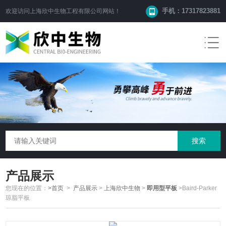
手机：17317823881
欢迎访问
上海欣中生物工程有限公司
网站！
产品展示
您现在的位置：
>首页
>
产品展示
>
上海欣中生物
>
即用型平板
>Baird-Parker
琼脂平板