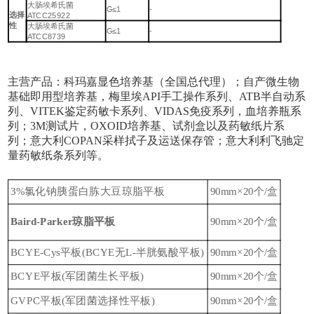
大肠埃希氏菌
G≤1
-
选择
ATCC25922
性
大肠埃希氏菌
G≤1
-
ATCC8739
主营产品：科玛嘉显色培养基（全国总代理）；自产微生物
基础即用型培养基，梅里埃
API手工操作系列、ATB半自动系
列、VITEK鉴定药敏卡系列、VIDAS免疫系列，血培养瓶系
列；3M测试片，OXOID培养基、试剂盒以及药敏纸片系
列；意大利COPAN采样拭子及运送保存管；意大利利飞驰定
量药敏纸条系列
等。
3%氯化钠胰蛋白胨大豆琼脂平板
90mm×20个/盒
Baird-Parker琼脂平板
90mm×20个/盒
BCYE-Cys平板(BCYE无L-半胱氨酸平板)
90mm×20个/盒
BCYE平板(军团菌生长平板)
90mm×20个/盒
GVPC平板(军团菌选择性平板)
90mm×20个/盒