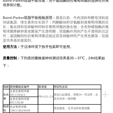
Baird-Parker琼脂平板
用途：
用于凝固酶阳性葡萄球菌的选择性分离
培养和计数。
Baird-Parker琼脂平板
检验原理：
胰蛋白胨、牛肉浸粉和酵母浸粉提
供碳氮源、维生素和生长因子；丙酮酸钠和甘氨酸刺激葡萄球菌的生
长；氯化锂和亚碲酸钾抑制非葡萄球菌的微生物；含有卵磷脂酶的葡
萄球菌降解卵黄使菌落产生透明圈，而脂酶作用则产生不透明的沉淀
环；凝固酶阳性的葡萄球菌还能还原亚碲酸钾而产生黑色菌落；琼脂
是培养基的凝固剂。
使用方法：
于洁净环境下拆开包装即可使用。
质量控制：
下列质控菌株接种待测试培养基35～37℃，24h结果如
下：
指标
质控菌株及编号
标准值
特征性反应
+
金黄色葡萄球菌
生长
黑色凸起菌落，周围为一浑浊带，在
ATCC25923
PR=0.5~2.0
率
其外层有一透明圈
金黄色葡萄球菌
ATCC6538
特异
表皮葡萄球菌
黑色菌落，无浑浊带和透明圈
-
性
CMCC(B)26069