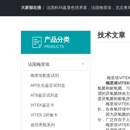
大家都在搜：
法国科玛嘉显色培养基，法国梅里埃，北京奥博星原料培养基，英国OXOID，意大利利飞驰E-TEXT药敏纸条，COPA
技术文章
产品分类
PRODUCTS
法国梅里埃
梅里埃配套试剂
梅里埃VITEK
梅里埃VITE
API生化鉴定试剂盒
氧菌和耐氧菌。习
谓的厌氧菌肺炎主
ATB鉴定试剂盒
度厌氧菌和耐氧厌
梅里埃VITEK
VITEK鉴定卡
长，在有氧环境中
因为厌氧菌的生
VITEK 2药敏卡
分，广泛存在于人
血培养瓶系列
梅里埃VITEK