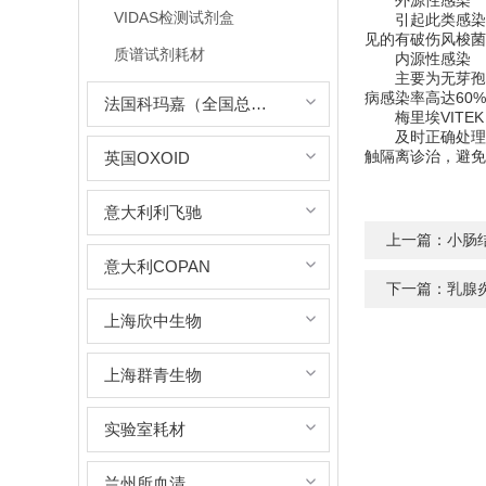
外源性感染
VIDAS检测试剂盒
引起此类感染的
见的有破伤风梭菌
质谱试剂耗材
内源性感染
主要为无芽孢厌
病感染率高达60
法国科玛嘉（全国总代理）
梅里埃VITEK
及时正确处理伤
触隔离诊治，避免
英国OXOID
意大利利飞驰
上一篇：
小肠
意大利COPAN
下一篇：
乳腺
上海欣中生物
上海群青生物
实验室耗材
兰州所血清