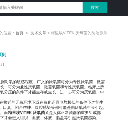
的位置：
首页
>
技术文章
>
梅里埃VITEK 厌氧菌的防治原则
原则
21
根据对氧的敏感程度，广义的厌氧菌可分为专性厌氧菌、微需
长，可分为兼性厌氧菌、微需氧菌和专性厌氧菌。临床上所
氧分压的条件下才能生存或生长，进一步可分为厌氧菌、中
常在接近的无氧环境下或在氧化还原电势极低的条件下才能生
味，口臭、闭合脓肿、腹腔感染等都可能是由厌氧菌生长引起。
。而
梅里埃VITEK 厌氧菌
又是人体正常菌群的重要组成部
下才会进入组织、血液、体液、胎盘等引起厌氧菌感染。