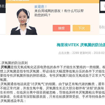
N运送培养基，即用性平板（血琼脂平板,Baird-Parker琼脂平板等），药典平板（TSA，SDA等）
欢迎您！
来自局域网的朋友！有什么可以帮
助您的吗？
您现在
梅里埃VITEK 厌氧菌的防治
点击次数：2289 更新时间：2019-02-
 厌氧菌的防治原则
K 厌氧菌
是指无氧或氧化还原电势低的条件下才能生长繁殖的一类细菌。
惯上厌氧菌是指专性厌氧菌，即必须在大幅度降低氧分压的条件下才能生
要指专性厌氧菌所致的肺部感染。专性厌氧菌只能在无氧或低于正常大气
氧菌。
 厌氧菌通俗地说就是“讨厌氧气”的细菌。由于缺乏有氧代谢的酶类，通
不能正常代谢，并发生氧中毒。厌氧菌生长后大部分都伴有“浓郁”的臭
长特性，在临床分离中很容易被忽略，导致临床样本厌氧菌检出率较低
体肠道、生殖道等深部黏膜表面，只有在粘膜屏障受损、手术等特殊条件
 厌氧菌感染率高：