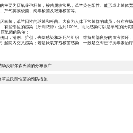
主要为厌氧芽孢杆菌，梭菌属较常见，革兰染色阳性、能形成比菌体宽
、产气荚膜梭菌、肉毒梭菌及艰难梭菌等。
氧菌，革兰阳性的球菌和杆菌。大多为人体正常菌群的成员，分布在肠
%，有些部位的感染（牙周脓肿）达到100%。而此感染可以是单纯的厌
 厌氧菌的防治：
口，清创、扩创，去除感染和坏死的组织，维持局部良好的血液循环，
引起院内交叉感染；若是厌氧芽孢梭菌感染，一般是立即进行抗毒素治疗
结肠炎耶尔森氏菌的分布很广
炎革兰氏阴性菌的预防措施