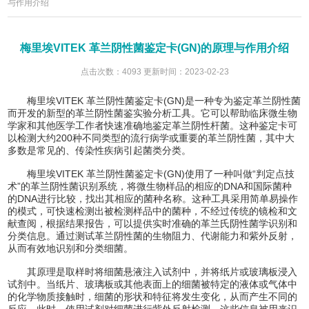
与作用介绍
梅里埃VITEK 革兰阴性菌鉴定卡(GN)的原理与作用介绍
点击次数：4093 更新时间：2023-02-23
梅里埃VITEK 革兰阴性菌鉴定卡(GN)是一种专为鉴定革兰阴性菌
而开发的新型的革兰阴性菌鉴实验分析工具。它可以帮助临床微生物
学家和其他医学工作者快速准确地鉴定革兰阴性杆菌。这种鉴定卡可
以检测大约200种不同类型的流行病学或重要的革兰阴性菌，其中大
多数是常见的、传染性疾病引起菌类分类。
梅里埃VITEK 革兰阴性菌鉴定卡(GN)使用了一种叫做“判定点技
术”的革兰阴性菌识别系统，将微生物样品的相应的DNA和国际菌种
的DNA进行比较，找出其相应的菌种名称。这种工具采用简单易操作
的模式，可快速检测出被检测样品中的菌种，不经过传统的镜检和文
献查阅，根据结果报告，可以提供实时准确的革兰氏阴性菌学识别和
分类信息。通过测试革兰阴性菌的生物阻力、代谢能力和紫外反射，
从而有效地识别和分类细菌。
其原理是取样时将细菌悬液注入试剂中，并将纸片或玻璃板浸入
试剂中。当纸片、玻璃板或其他表面上的细菌被特定的液体或气体中
的化学物质接触时，细菌的形状和特征将发生变化，从而产生不同的
反应。此时，使用试剂对细菌进行紫外反射检测。这些信息被用来识