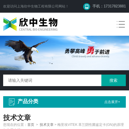
手机：17317823881
欢迎访问
上海欣中生物工程有限公司
网站！
产品分类
点击展开+
技术文章
您现在的位置：
首页
>
技术文章
>
梅里埃VITEK 革兰阴性菌鉴定卡(GN)的原理