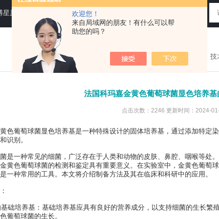
N运送培养基，即用性平板（血琼脂平板,Baird-Parker琼脂平板等），药典平板（TSA，SDA等）
欢迎您！
来自局域网的朋友！有什么可以帮
助您的吗？
您现在的位置：
首页
>
技
法国科玛嘉金黄色葡萄球菌显色培养基
点击次数：2246 更新时间：2024-01-
色葡萄球菌显色培养基是一种特殊设计的固体培养基，通过添加特定染
和识别。
是一种常见的细菌，广泛存在于人类和动物的皮肤、鼻腔、咽喉等处。
金黄色葡萄球菌的检测和鉴定具有重要意义。在实验室中，金黄色葡萄球
是一种常用的工具。本文将介绍制备方法及其在临床和科研中的应用。
：
的基础培养基：基础培养基应具有良好的营养成分，以支持细菌的生长繁
色葡萄球菌的生长。