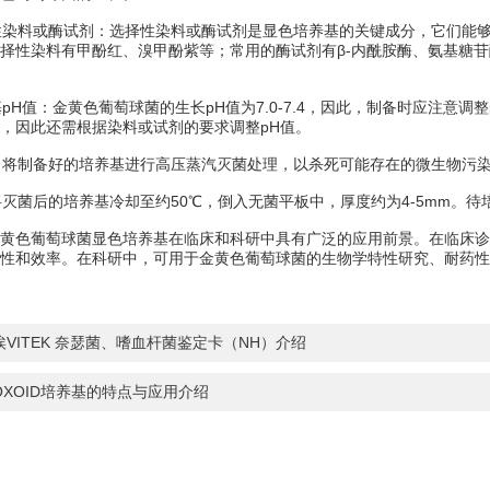
性染料或酶试剂：选择性染料或酶试剂是显色培养基的关键成分，它们能
择性染料有甲酚红、溴甲酚紫等；常用的酶试剂有β-内酰胺酶、氨基糖
pH值：金黄色葡萄球菌的生长pH值为7.0-7.4，因此，制备时应注意调
，因此还需根据染料或试剂的要求调整pH值。
将制备好的培养基进行高压蒸汽灭菌处理，以杀死可能存在的微生物污染。灭
灭菌后的培养基冷却至约50℃，倒入无菌平板中，厚度约为4-5mm。
色葡萄球菌显色培养基在临床和科研中具有广泛的应用前景。在临床诊
性和效率。在科研中，可用于金黄色葡萄球菌的生物学特性研究、耐药性
埃VITEK 奈瑟菌、嗜血杆菌鉴定卡（NH）介绍
OXOID培养基的特点与应用介绍