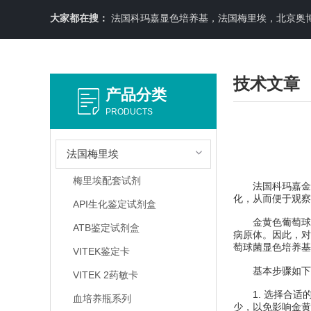
大家都在搜：
法国科玛嘉显色培养基，法国梅里埃，北京奥博星原料培养基，英国OXOID，意大利利飞驰E-TEXT药敏纸条，COPA
技术文章
产品分类
PRODUCTS
法国梅里埃
梅里埃配套试剂
法国科玛嘉金黄
化，从而便于观察
API生化鉴定试剂盒
金黄色葡萄球菌
ATB鉴定试剂盒
病原体。因此，对
萄球菌显色培养基
VITEK鉴定卡
基本步骤如下
VITEK 2药敏卡
1. 选择合适
血培养瓶系列
少，以免影响金黄