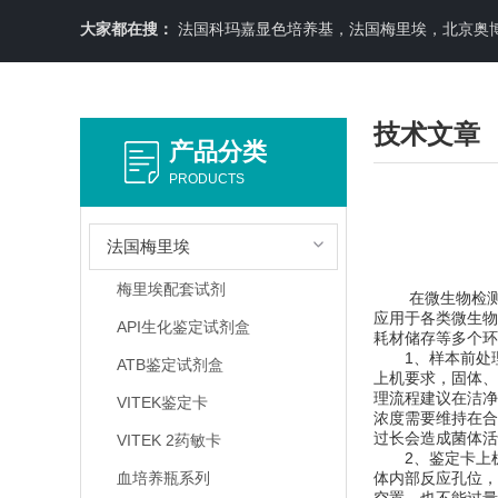
大家都在搜：
法国科玛嘉显色培养基，法国梅里埃，北京奥博星原料培养基，英国OXOID，意大利利飞驰E-TEXT药敏纸条，COPA
技术文章
产品分类
PRODUCTS
法国梅里埃
梅里埃配套试剂
在微生物检测的日
应用于各类微生物
API生化鉴定试剂盒
耗材储存等多个环
1、样本前处理
ATB鉴定试剂盒
上机要求，固体、
理流程建议在洁净
VITEK鉴定卡
浓度需要维持在合
过长会造成菌体活
VITEK 2药敏卡
2、鉴定卡上机
血培养瓶系列
体内部反应孔位，