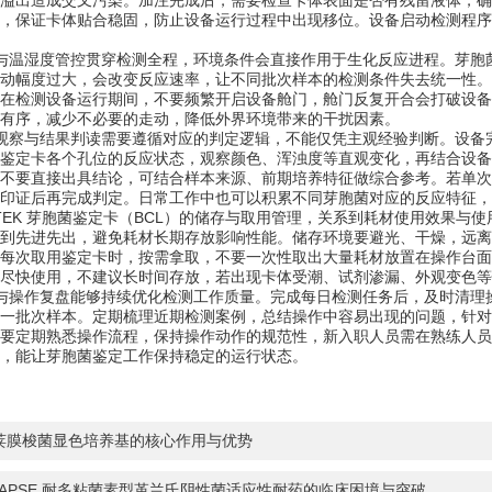
溢出造成交叉污染。加注完成后，需要检查卡体表面是否有残留液体，确
，保证卡体贴合稳固，防止设备运行过程中出现移位。设备启动检测程序
温湿度管控贯穿检测全程，环境条件会直接作用于生化反应进程。芽胞菌
动幅度过大，会改变反应速率，让不同批次样本的检测条件失去统一性。
在检测设备运行期间，不要频繁开启设备舱门，舱门反复开合会打破设备
有序，减少不必要的走动，降低外界环境带来的干扰因素。
察与结果判读需要遵循对应的判定逻辑，不能仅凭主观经验判断。设备完
鉴定卡各个孔位的反应状态，观察颜色、浑浊度等直观变化，再结合设备
不要直接出具结论，可结合样本来源、前期培养特征做综合参考。若单次
印证后再完成判定。日常工作中也可以积累不同芽胞菌对应的反应特征，
EK 芽胞菌鉴定卡（BCL）的储存与取用管理，关系到耗材使用效果与
到先进先出，避免耗材长期存放影响性能。储存环境要避光、干燥，远离
每次取用鉴定卡时，按需拿取，不要一次性取出大量耗材放置在操作台面
尽快使用，不建议长时间存放，若出现卡体受潮、试剂渗漏、外观变色等
操作复盘能够持续优化检测工作质量。完成每日检测任务后，及时清理操
一批次样本。定期梳理近期检测案例，总结操作中容易出现的问题，针对
要定期熟悉操作流程，保持操作动作的规范性，新入职人员需在熟练人员
，能让芽胞菌鉴定工作保持稳定的运行状态。
荚膜梭菌显色培养基的核心作用与优势
L-APSE 耐多粘菌素型革兰氏阴性菌适应性耐药的临床困境与突破