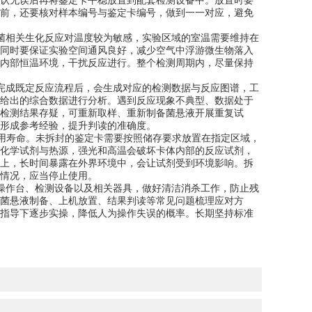
认无误后再将鉴定卡平稳放置到配套检测设备中。放置时要
前，还要核对样本编号与鉴定卡编号，做到一一对应，避免
相关生化反应对温度较为敏感，实验区域的室温需要维持在
同时要保证实验空间通风良好，减少空气中浮游微生物落入
内部恒温环境，干扰反应进行。整个检测周期内，尽量保持
成既定反应流程后，会生成对应的检测数据与反应图谱，工
给出的综合数据进行分析。遇到反应现象不典型、数据处于
检测结果存疑，可重新取样、重新制备菌悬液开展重复试
形成参考经验，提升判读的准确度。
使用寿命。未拆封的鉴定卡需要按照储存要求放置在指定区域，
化学试剂与热源，强光和高温会破坏卡体内部的反应试剂，
上，长时间暴露在外界环境中，会让试剂受到环境影响。拆
情况，应当停止使用。
作台、检测设备以及相关器具，做好清洁消杀工作，防止残
菌悬液制备、上机放置、结果判读等常见问题梳理应对方
指导下逐步实操，降低人为操作失误的概率。长期坚持标准