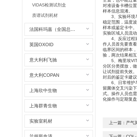
空置，也不能过量
VIDAS检测试剂盒
对准设备卡槽位置
样本信息混淆。
质谱试剂耗材
3、实验环境与
稳定范围，温度波
样本或鉴定卡中。
法国科玛嘉（全国总代理）
实验区域人员流动
4、反应过程观
作人员首先要查看
英国OXOID
临界区间的样本，
验，两次结果相互
意大利利飞驰
5、梅里埃VIT
分区分类摆放，做
让试剂提前失效。
意大利COPAN
封后的鉴定卡建议
6、日常维护与
留菌体交叉污染下
上海欣中生物
式。操作人员也需
化操作与定期复盘
上海群青生物
实验室耗材
上一篇：
产气
兰州所血清
下一篇：
CO