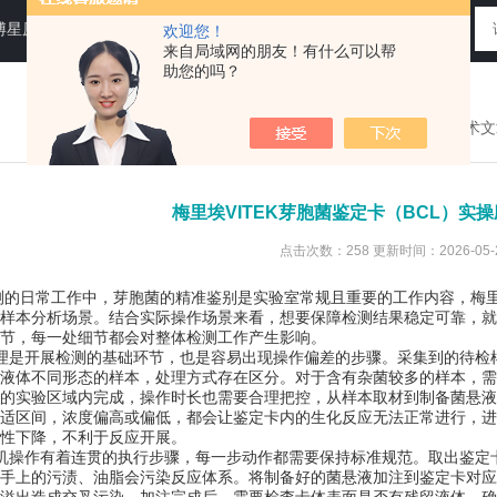
N运送培养基，即用性平板（血琼脂平板,Baird-Parker琼脂平板等），药典平板（TSA，SDA等）
欢迎您！
来自局域网的朋友！有什么可以帮
助您的吗？
您现在的位置：
首页
>
技术文
梅里埃VITEK芽胞菌鉴定卡（BCL）实
点击次数：258 更新时间：2026-05-
常工作中，芽胞菌的精准鉴别是实验室常规且重要的工作内容，梅里埃V
样本分析场景。结合实际操作场景来看，想要保障检测结果稳定可靠，就
节，每一处细节都会对整体检测工作产生影响。
是开展检测的基础环节，也是容易出现操作偏差的步骤。采集到的待检样
液体不同形态的样本，处理方式存在区分。对于含有杂菌较多的样本，需
的实验区域内完成，操作时长也需要合理把控，从样本取材到制备菌悬液
适区间，浓度偏高或偏低，都会让鉴定卡内的生化反应无法正常进行，进
性下降，不利于反应开展。
操作有着连贯的执行步骤，每一步动作都需要保持标准规范。取出鉴定卡
手上的污渍、油脂会污染反应体系。将制备好的菌悬液加注到鉴定卡对应