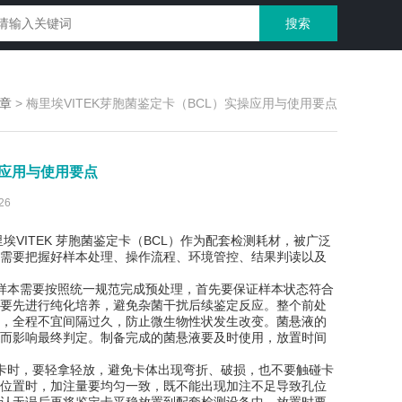
章
>
梅里埃VITEK芽胞菌鉴定卡（BCL）实操应用与使用要点
操应用与使用要点
26
ITEK 芽胞菌鉴定卡（BCL）作为配套检测耗材，被广泛
需要把握好样本处理、操作流程、环境管控、结果判读以及
本需要按照统一规范完成预处理，首先要保证样本状态符合
要先进行纯化培养，避免杂菌干扰后续鉴定反应。整个前处
，全程不宜间隔过久，防止微生物性状发生改变。菌悬液的
而影响最终判定。制备完成的菌悬液要及时使用，放置时间
时，要轻拿轻放，避免卡体出现弯折、破损，也不要触碰卡
位置时，加注量要均匀一致，既不能出现加注不足导致孔位